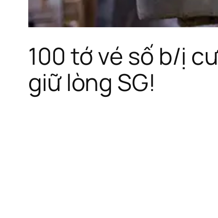
100 tớ vé số b/ị c
giữ lòng SG!