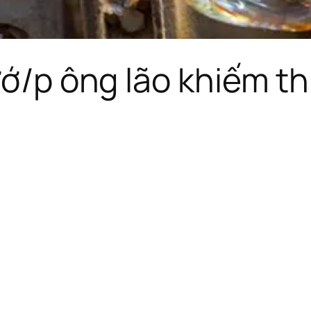
ướ/p ông lão khiếm th