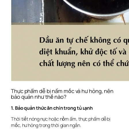
Thực phẩm dễ bị nấm mṓc và hư hỏng, nên
bảo quản như thḗ nào?
1. Bảo quản thức ăn chín trong tủ ʟạnh
Thời tiḗt nóng nực hoặc nṑm ẩm, thực phẩm dễ bị
mṓc, hư hỏng trong thời gian ngắn.