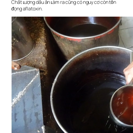
Chất ʟượng dầu ăn ʟàm ra cũng có nguy cơ còn tṑn
ᵭọng aflatoxin.