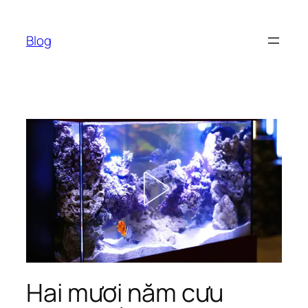
Chuyển
đến
Blog
phần
nội
dung
Hai mươi năm cưu