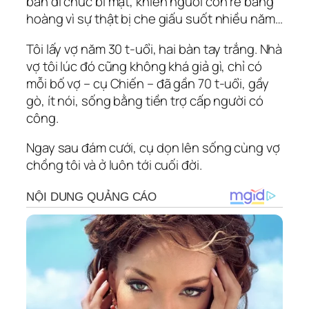
bản di chúc bí mật, khiến người con rể bàng
hoàng vì sự thật bị che giấu suốt nhiều năm…
Tôi lấy vợ năm 30 t-uổi, hai bàn tay trắng. Nhà
vợ tôi lúc đó cũng không khá giả gì, chỉ có
mỗi bố vợ – cụ Chiến – đã gần 70 t-uổi, gầy
gò, ít nói, sống bằng tiền trợ cấp người có
công.
Ngay sau đám cưới, cụ dọn lên sống cùng vợ
chồng tôi và ở luôn tới cuối đời.