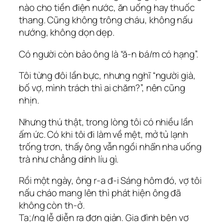
nào cho tiền điện nước, ăn uống hay thuốc
thang. Cũng không trông cháu, không nấu
nướng, không dọn dẹp.
Có người còn bảo ông là “ă-n bá/m có hạng”.
Tôi từng đôi lần bực, nhưng nghĩ “người già,
bố vợ, mình trách thì ai chăm?”, nên cũng
nhịn.
Nhưng thú thật, trong lòng tôi có nhiều lần
ấm ức. Có khi tôi đi làm về mệt, mở tủ lạnh
trống trơn, thấy ông vẫn ngồi nhẩn nha uống
trà như chẳng dính líu gì.
Rồi một ngày, ông r-a đ-i Sáng hôm đó, vợ tôi
nấu cháo mang lên thì phát hiện ông đã
không còn th-ở.
Ta;/ng lễ diễn ra đơn giản. Gia đình bên vợ