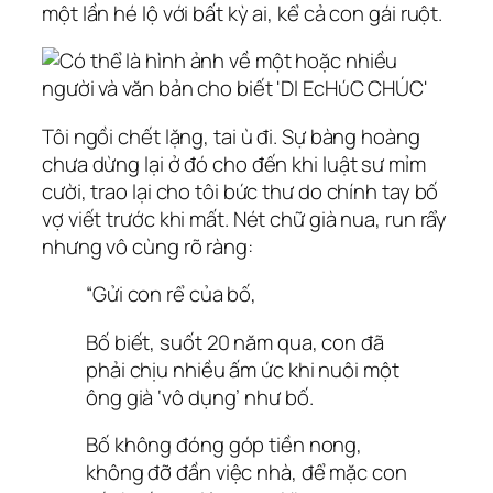
một lần hé lộ với bất kỳ ai, kể cả con gái ruột.
Tôi ngồi chết lặng, tai ù đi. Sự bàng hoàng
chưa dừng lại ở đó cho đến khi luật sư mỉm
cười, trao lại cho tôi bức thư do chính tay bố
vợ viết trước khi mất. Nét chữ già nua, run rẩy
nhưng vô cùng rõ ràng:
“Gửi con rể của bố,
Bố biết, suốt 20 năm qua, con đã
phải chịu nhiều ấm ức khi nuôi một
ông già ‘vô dụng’ như bố.
Bố không đóng góp tiền nong,
không đỡ đần việc nhà, để mặc con