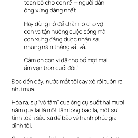
toàn bộ cho con rể — người đàn
ông xứng đáng nhất.
Hãy dùng nó để chăm lo cho vợ
con và tận hưởng cuộc sống mà
con xứng đáng được nhận sau
những năm tháng vất vả.
Cảm ơn con vì đã cho bố một mái
ấm vẹn tròn cuối đời.”
Đọc đến đây, nước mắt tôi cay xè rồi tuôn ra
như mưa.
Hóa ra, sự “vô tâm” của ông cụ suốt hai mươi
năm qua lại là một tấm lòng bao la, một sự
tính toán sâu xa để bảo vệ hạnh phúc gia
đình tôi.