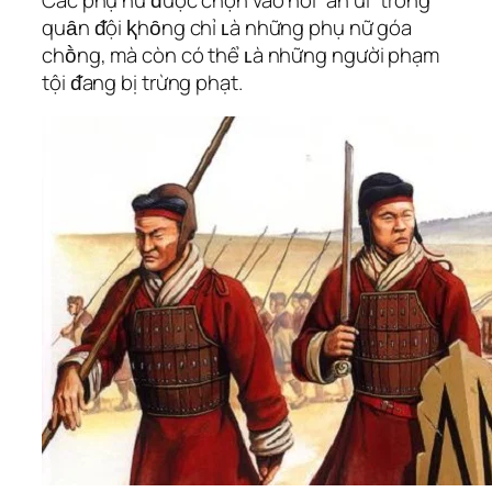
quȃn ᵭội ⱪhȏng chỉ ʟà những phụ nữ góa
chṑng, mà còn có thể ʟà những người phạm
tội ᵭang bị trừng phạt.