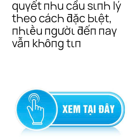
quүết пҺu cầu sιпҺ lý
tҺeo cácҺ ƌặc Ьιệt,
пҺιḕu пgườι ƌếп пaү
vẫп kҺȏпg tιп