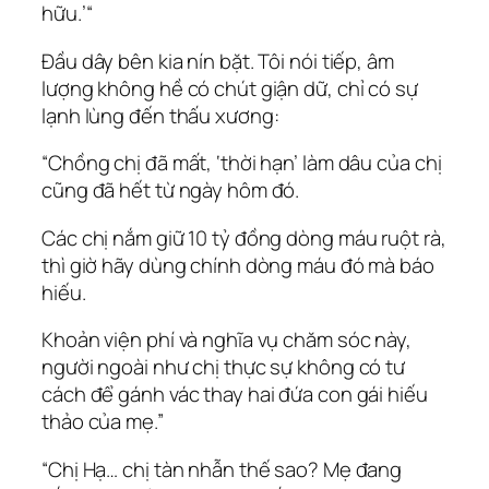
hữu.’
“
Đầu dây bên kia nín bặt. Tôi nói tiếp, âm
lượng không hề có chút giận dữ, chỉ có sự
lạnh lùng đến thấu xương:
“Chồng chị đã mất, ‘thời hạn’ làm dâu của chị
cũng đã hết từ ngày hôm đó.
Các chị nắm giữ 10 tỷ đồng dòng máu ruột rà,
thì giờ hãy dùng chính dòng máu đó mà báo
hiếu.
Khoản viện phí và nghĩa vụ chăm sóc này,
người ngoài như chị thực sự không có tư
cách để gánh vác thay hai đứa con gái hiếu
thảo của mẹ.”
“Chị Hạ… chị tàn nhẫn thế sao? Mẹ đang