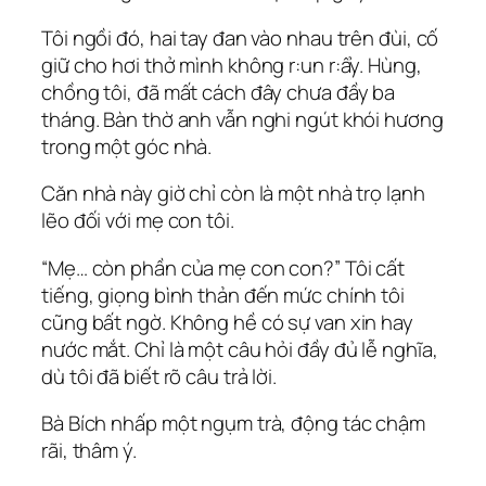
Tôi ngồi đó, hai tay đan vào nhau trên đùi, cố
giữ cho hơi thở mình không r:un r:ẩy. Hùng,
chồng tôi, đã mất cách đây chưa đầy ba
tháng. Bàn thờ anh vẫn nghi ngút khói hương
trong một góc nhà.
Căn nhà này giờ chỉ còn là một nhà trọ lạnh
lẽo đối với mẹ con tôi.
“Mẹ… còn phần của mẹ con con?” Tôi cất
tiếng, giọng bình thản đến mức chính tôi
cũng bất ngờ. Không hề có sự van xin hay
nước mắt. Chỉ là một câu hỏi đầy đủ lễ nghĩa,
dù tôi đã biết rõ câu trả lời.
Bà Bích nhấp một ngụm trà, động tác chậm
rãi, thâm ý.