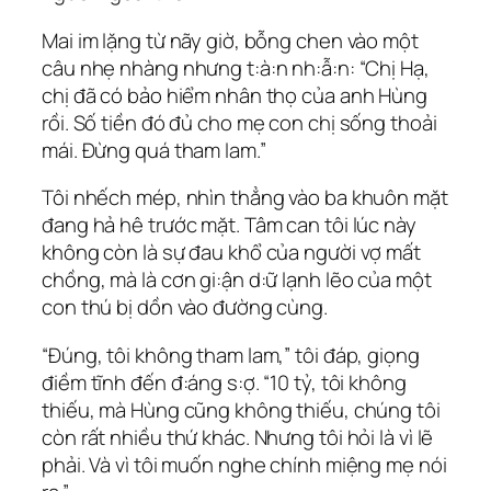
Mai im lặng từ nãy giờ, bỗng chen vào một
câu nhẹ nhàng nhưng t:à:n nh:ẫ:n: “Chị Hạ,
chị đã có bảo hiểm nhân thọ của anh Hùng
rồi. Số tiền đó đủ cho mẹ con chị sống thoải
mái. Đừng quá tham lam.”
Tôi nhếch mép, nhìn thẳng vào ba khuôn mặt
đang hả hê trước mặt. Tâm can tôi lúc này
không còn là sự đau khổ của người vợ mất
chồng, mà là cơn gi:ận d:ữ lạnh lẽo của một
con thú bị dồn vào đường cùng.
“Đúng, tôi không tham lam,” tôi đáp, giọng
điềm tĩnh đến đ:áng s:ợ. “10 tỷ, tôi không
thiếu, mà Hùng cũng không thiếu, chúng tôi
còn rất nhiều thứ khác. Nhưng tôi hỏi là vì lẽ
phải. Và vì tôi muốn nghe chính miệng mẹ nói