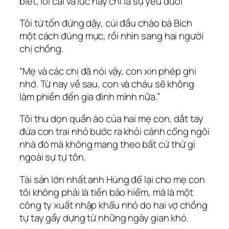
biết, lời cãi vã lúc này chỉ là sự yếu đuối
Tôi từ tốn đứng dậy, cúi đầu chào bà Bích
một cách đúng mực, rồi nhìn sang hai người
chị chồng.
“Mẹ và các chị đã nói vậy, con xin phép ghi
nhớ. Từ nay về sau, con và cháu sẽ không
làm phiền đến gia đình mình nữa.”
Tôi thu dọn quần áo của hai mẹ con, dắt tay
đứa con trai nhỏ bước ra khỏi cánh cổng ngôi
nhà đó mà không mang theo bất cứ thứ gì
ngoài sự tự tôn.
Tài sản lớn nhất anh Hùng để lại cho mẹ con
tôi không phải là tiền bảo hiểm, mà là một
công ty xuất nhập khẩu nhỏ do hai vợ chồng
tự tay gầy dựng từ những ngày gian khó.