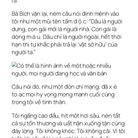
ra.”
Bà Bích vặn lại, ném câu nói định mệnh vào
tôi như một mũi tên tẩm đ:ộ:c: “Dâu là người
dưng, con gái mới là người nhà. Con gái là
dòng m:á:u. Dâu chỉ là người ngoài, hết thời
hạn thì tự khắc phải trả lại ‘vật sở hữu’ của
người ta.”
Câu nói đó, như một đòn chí mạng, đã x:é
to:ạc mọi hy vọng mong manh cuối cùng
trong tôi về tình thân.
Tôi ngẩng cao đầu, hít một hơi sâu, nén tất
cả sự tổn thương và uất hận xuống tận cùng
đáy lòng. Tôi không khóc. Tôi không cãi. Vì tôi