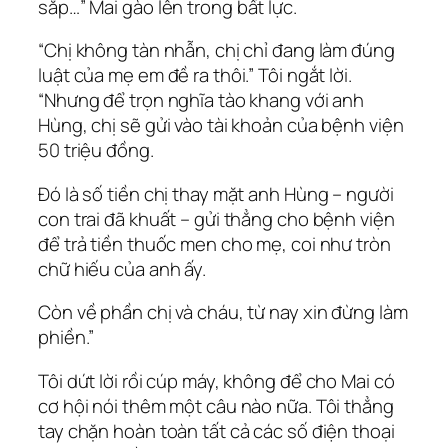
sắp…”
Mai gào lên trong bất lực.
“Chị không tàn nhẫn, chị chỉ đang làm đúng
luật của mẹ em đề ra thôi.” Tôi ngắt lời.
“Nhưng để trọn nghĩa tào khang với anh
Hùng, chị sẽ gửi vào tài khoản của bệnh viện
50 triệu đồng.
Đó là số tiền chị thay mặt anh Hùng – người
con trai đã khuất – gửi thẳng cho bệnh viện
để trả tiền thuốc men cho mẹ, coi như tròn
chữ hiếu của anh ấy.
Còn về phần chị và cháu, từ nay xin đừng làm
phiền.”
Tôi dứt lời rồi cúp máy, không để cho Mai có
cơ hội nói thêm một câu nào nữa. Tôi thẳng
tay chặn hoàn toàn tất cả các số điện thoại