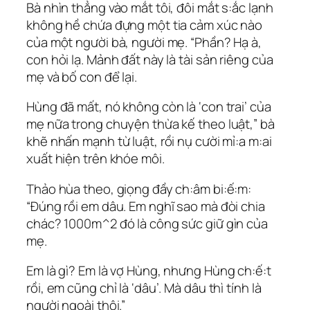
Bà nhìn thẳng vào mắt tôi, đôi mắt s:ắc lạnh
không hề chứa đựng một tia cảm xúc nào
của một người bà, người mẹ. “Phần? Hạ à,
con hỏi lạ. Mảnh đất này là tài sản riêng của
mẹ và bố con để lại.
Hùng đã mất, nó không còn là ‘con trai’ của
mẹ nữa trong chuyện thừa kế theo luật,” bà
khẽ nhấn mạnh từ luật, rồi nụ cười mỉ:a m:ai
xuất hiện trên khóe môi.
Thảo hùa theo, giọng đầy ch:âm bi:ế:m:
“Đúng rồi em dâu. Em nghĩ sao mà đòi chia
chác? 1000m^2 đó là công sức giữ gìn của
mẹ.
Em là gì? Em là vợ Hùng, nhưng Hùng ch:ế:t
rồi, em cũng chỉ là ‘dâu’. Mà dâu thì tính là
người ngoài thôi.”