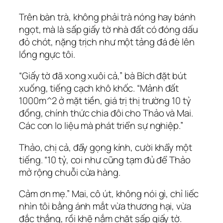
Trên bàn trà, không phải trà nóng hay bánh
ngọt, mà là sấp giấy tờ nhà đất có đóng dấu
đỏ chót, nặng trịch như một tảng đá đè lên
lồng ngực tôi.
“Giấy tờ đã xong xuôi cả,” bà Bích đặt bút
xuống, tiếng cạch khô khốc. “Mảnh đất
1000m^2 ở mặt tiền, giá trị thị trường 10 tỷ
đồng, chính thức chia đôi cho Thảo và Mai.
Các con lo liệu mà phát triển sự nghiệp.”
Thảo, chị cả, đẩy gọng kính, cười khẩy một
tiếng. “10 tỷ, coi như cũng tạm đủ để Thảo
mở rộng chuỗi cửa hàng.
Cảm ơn mẹ.” Mai, cô út, không nói gì, chỉ liếc
nhìn tôi bằng ánh mắt vừa thương hại, vừa
đắc thắng, rồi khẽ nắm chặt sấp giấy tờ.