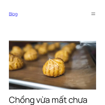
Chuyển
đến
Blog
phần
nội
dung
Chồng vừa mất chưa