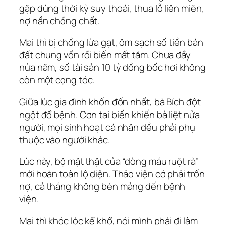
gặp đúng thời kỳ suy thoái, thua lỗ liên miên,
nợ nần chồng chất.
Mai thì bị chồng lừa gạt, ôm sạch số tiền bán
đất chung vốn rồi biến mất tăm. Chưa đầy
nửa năm, số tài sản 10 tỷ đồng bốc hơi không
còn một cọng tóc.
Giữa lúc gia đình khốn đốn nhất, bà Bích đột
ngột đổ bệnh. Cơn tai biến khiến bà liệt nửa
người, mọi sinh hoạt cá nhân đều phải phụ
thuộc vào người khác.
Lúc này, bộ mặt thật của “dòng máu ruột rà”
mới hoàn toàn lộ diện. Thảo viện cớ phải trốn
nợ, cả tháng không bén mảng đến bệnh
viện.
Mai thì khóc lóc kể khổ, nói mình phải đi làm