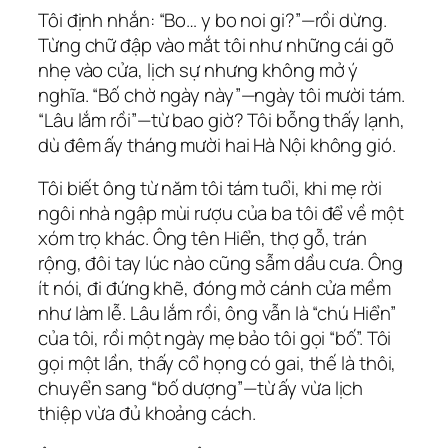
Tôi định nhắn: “Bo… y bo noi gi?”—rồi dừng.
Từng chữ đập vào mắt tôi như những cái gõ
nhẹ vào cửa, lịch sự nhưng không mở ý
nghĩa. “Bố chờ ngày này”—ngày tôi mười tám.
“Lâu lắm rồi”—từ bao giờ? Tôi bỗng thấy lạnh,
dù đêm ấy tháng mười hai Hà Nội không gió.
Tôi biết ông từ năm tôi tám tuổi, khi mẹ rời
ngôi nhà ngập mùi rượu của ba tôi để về một
xóm trọ khác. Ông tên Hiển, thợ gỗ, trán
rộng, đôi tay lúc nào cũng sẫm dầu cưa. Ông
ít nói, đi đứng khẽ, đóng mở cánh cửa mềm
như làm lễ. Lâu lắm rồi, ông vẫn là “chú Hiển”
của tôi, rồi một ngày mẹ bảo tôi gọi “bố”. Tôi
gọi một lần, thấy cổ họng có gai, thế là thôi,
chuyển sang “bố dượng”—từ ấy vừa lịch
thiệp vừa đủ khoảng cách.