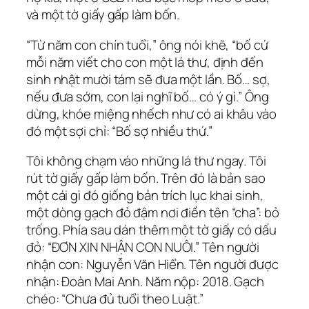
và một tờ giấy gấp làm bốn.
“Từ năm con chín tuổi,” ông nói khẽ, “bố cứ
mỗi năm viết cho con một lá thư, định đến
sinh nhật mười tám sẽ đưa một lần. Bố… sợ,
nếu đưa sớm, con lại nghĩ bố… có ý gì.” Ông
dừng, khóe miệng nhếch như có ai khâu vào
đó một sợi chỉ: “Bố sợ nhiều thứ.”
Tôi không chạm vào những lá thư ngay. Tôi
rút tờ giấy gấp làm bốn. Trên đó là bản sao
một cái gì đó giống bản trích lục khai sinh,
một dòng gạch đỏ đậm nơi điền tên “cha”: bỏ
trống. Phía sau dán thêm một tờ giấy có dấu
đỏ: “ĐƠN XIN NHẬN CON NUÔI.” Tên người
nhận con: Nguyễn Văn Hiển. Tên người được
nhận: Đoàn Mai Anh. Năm nộp: 2018. Gạch
chéo: “Chưa đủ tuổi theo Luật.”