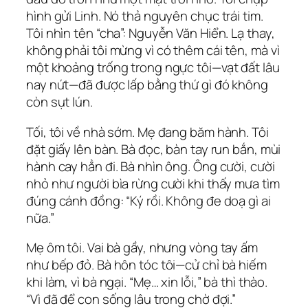
hình gửi Linh. Nó thả nguyên chục trái tim.
Tôi nhìn tên “cha”: Nguyễn Văn Hiển. Lạ thay,
không phải tôi mừng vì có thêm cái tên, mà vì
một khoảng trống trong ngực tôi—vạt đất lâu
nay nứt—đã được lấp bằng thứ gì đó không
còn sụt lún.
Tối, tôi về nhà sớm. Mẹ đang băm hành. Tôi
đặt giấy lên bàn. Bà đọc, bàn tay run bắn, mùi
hành cay hẳn đi. Bà nhìn ông. Ông cười, cười
nhỏ như người bìa rừng cười khi thấy mưa tìm
đúng cánh đồng: “Ký rồi. Không đe doạ gì ai
nữa.”
Mẹ ôm tôi. Vai bà gầy, nhưng vòng tay ấm
như bếp đỏ. Bà hôn tóc tôi—cử chỉ bà hiếm
khi làm, vì bà ngại. “Mẹ… xin lỗi,” bà thì thào.
“Vì đã để con sống lâu trong chờ đợi.”