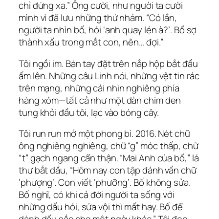
chỉ đứng xa.” Ông cười, như người ta cười
mình vì đã lưu những thứ nhảm. “Có lần,
người ta nhìn bố, hỏi ‘anh quay lén à?’. Bố sợ
thành xấu trong mắt con, nên… đợi.”
Tôi ngồi im. Bàn tay đặt trên nắp hộp bắt đầu
ấm lên. Những câu Linh nói, những vệt tin rác
trên mạng, những cái nhìn nghiêng phía
hàng xóm—tất cả như một đàn chim đen
tung khỏi đầu tôi, lạc vào bóng cây.
Tôi run run mở một phong bì. 2016. Nét chữ
ông nghiêng nghiêng, chữ “g” móc thấp, chữ
“t” gạch ngang cẩn thận. “Mai Anh của bố,” lá
thư bắt đầu, “Hôm nay con tập đánh vần chữ
‘phượng’. Con viết ‘phưỡng’. Bố không sửa.
Bố nghĩ, có khi cả đời người ta sống với
những dấu hỏi, sửa vội thì mất hay. Bố để