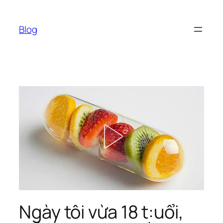
Chuyển
đến
Blog
phần
nội
dung
Ngày tôi vừa 18 t:uổi,