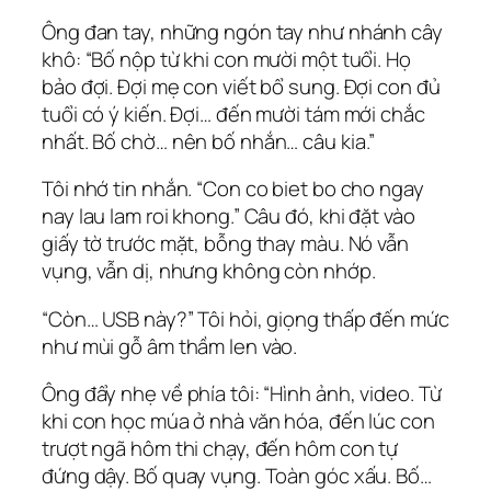
Ông đan tay, những ngón tay như nhánh cây
khô: “Bố nộp từ khi con mười một tuổi. Họ
bảo đợi. Đợi mẹ con viết bổ sung. Đợi con đủ
tuổi có ý kiến. Đợi… đến mười tám mới chắc
nhất. Bố chờ… nên bố nhắn… câu kia.”
Tôi nhớ tin nhắn. “Con co biet bo cho ngay
nay lau lam roi khong.” Câu đó, khi đặt vào
giấy tờ trước mặt, bỗng thay màu. Nó vẫn
vụng, vẫn dị, nhưng không còn nhớp.
“Còn… USB này?” Tôi hỏi, giọng thấp đến mức
như mùi gỗ âm thầm len vào.
Ông đẩy nhẹ về phía tôi: “Hình ảnh, video. Từ
khi con học múa ở nhà văn hóa, đến lúc con
trượt ngã hôm thi chạy, đến hôm con tự
đứng dậy. Bố quay vụng. Toàn góc xấu. Bố…