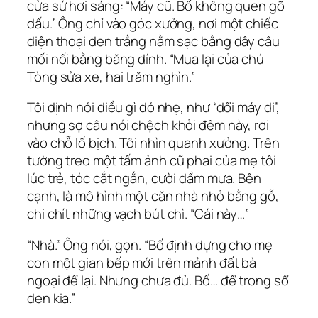
cửa sứ hơi sáng: “Máy cũ. Bố không quen gõ
dấu.” Ông chỉ vào góc xưởng, nơi một chiếc
điện thoại đen trắng nằm sạc bằng dây câu
mối nối bằng băng dính. “Mua lại của chú
Tòng sửa xe, hai trăm nghìn.”
Tôi định nói điều gì đó nhẹ, như “đổi máy đi”,
nhưng sợ câu nói chệch khỏi đêm này, rơi
vào chỗ lố bịch. Tôi nhìn quanh xưởng. Trên
tường treo một tấm ảnh cũ phai của mẹ tôi
lúc trẻ, tóc cắt ngắn, cười dầm mưa. Bên
cạnh, là mô hình một căn nhà nhỏ bằng gỗ,
chi chít những vạch bút chì. “Cái này…”
“Nhà.” Ông nói, gọn. “Bố định dựng cho mẹ
con một gian bếp mới trên mảnh đất bà
ngoại để lại. Nhưng chưa đủ. Bố… để trong sổ
đen kia.”