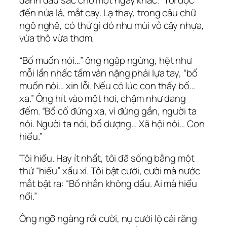
dành dấu sắc cho một ngày khác.” Tôi đọc
đến nửa lá, mắt cay. Lạ thay, trong câu chữ
ngô nghê, có thứ gì đó như mùi vỏ cây nhựa,
vừa thô vừa thơm.
“Bố muốn nói…” ông ngập ngừng, hệt như
mỗi lần nhấc tấm ván nặng phải lựa tay, “bố
muốn nói… xin lỗi. Nếu có lúc con thấy bố…
xa.” Ông hít vào một hơi, chậm như đang
đếm. “Bố cố đứng xa, vì đứng gần, người ta
nói. Người ta nói, bố dượng… Xã hội nói… Con
hiểu.”
Tôi hiểu. Hay ít nhất, tôi đã sống bằng một
thứ “hiểu” xấu xí. Tôi bật cười, cười mà nước
mắt bật ra: “Bố nhắn không dấu. Ai mà hiểu
nổi.”
Ông ngỡ ngàng rồi cười, nụ cười lộ cái răng