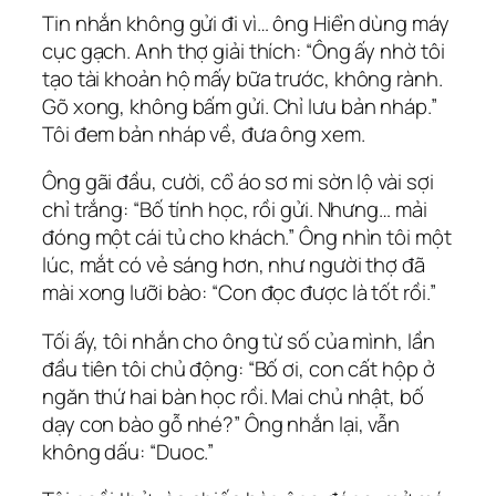
Tin nhắn không gửi đi vì… ông Hiển dùng máy
cục gạch. Anh thợ giải thích: “Ông ấy nhờ tôi
tạo tài khoản hộ mấy bữa trước, không rành.
Gõ xong, không bấm gửi. Chỉ lưu bản nháp.”
Tôi đem bản nháp về, đưa ông xem.
Ông gãi đầu, cười, cổ áo sơ mi sờn lộ vài sợi
chỉ trắng: “Bố tính học, rồi gửi. Nhưng… mải
đóng một cái tủ cho khách.” Ông nhìn tôi một
lúc, mắt có vẻ sáng hơn, như người thợ đã
mài xong lưỡi bào: “Con đọc được là tốt rồi.”
Tối ấy, tôi nhắn cho ông từ số của mình, lần
đầu tiên tôi chủ động: “Bố ơi, con cất hộp ở
ngăn thứ hai bàn học rồi. Mai chủ nhật, bố
dạy con bào gỗ nhé?” Ông nhắn lại, vẫn
không dấu: “Duoc.”