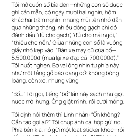
Tôi mở cuốn sổ bìa đen—những con số được
ghi cần mẫn, có ngày mười hai nghìn, hôm
khác hai trăm nghìn, những mũi tên nhỏ dẫn
qua những tháng, nhiều dòng gạch chì đỏ
đánh dấu “đủ cho gạch”, “đủ cho mái ngói,”
“thiếu cho nền.” Giữa những con số là vuông
giấy nhỏ kẹp vào: “Bán xe máy cũ của bố—
5.500.000đ (mua lại xe đạp cũ: 700.000đ).”
Tôi nuốt nghẹn. Bờ vai ông nhìn từ phía này
như một tảng gỗ bào dang dở: không bóng
loáng, còn xơ, nhưng vững.
“Bố…” Tôi gọi, tiếng “bố” lần này sạch như giọt
nước mới hứng. Ông giật mình, rồi cười mỏng.
Tôi định nói thêm thì Linh nhắn: “Ổn không?
Cần tao gọi ai?” Tôi chụp ảnh cái hộp gửi nó.
Phía bên kia, nó gửi một loạt sticker khóc—rồi