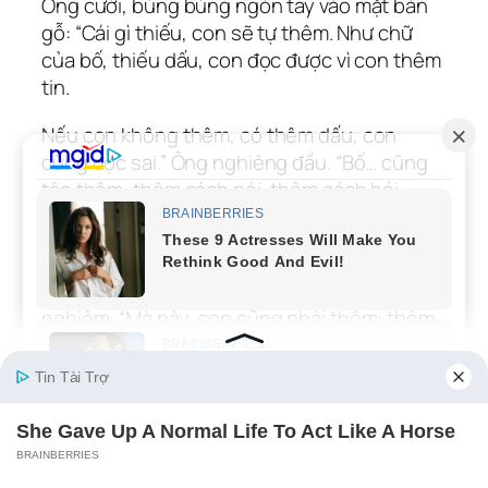
Ông cười, búng búng ngón tay vào mặt bàn
gỗ: “Cái gì thiếu, con sẽ tự thêm. Như chữ
của bố, thiếu dấu, con đọc được vì con thêm
tin.
Nếu con không thêm, có thêm dấu, con
cũng đọc sai.” Ông nghiêng đầu. “Bố… cũng
tập thêm: thêm cách nói, thêm cách hỏi,
thêm cách đứng gần hơn một chút mà không
làm con thấy áp lực.”
Mẹ đặt bát xuống, nhìn tôi, giọng bỗng
nghiêm: “Mà này, con cũng phải thêm: thêm
một tiếng gọi.”
Tôi uống ngụm nước, mỉm cười: “Bố.” Tôi gọi.
Từ “bố” bật ra, không móc gai, không đè
nặng; nó lăn qua lưỡi như hạt phượng rơi
trúng tay đứa trẻ đợi mưa.