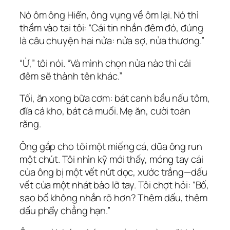
Nó ôm ông Hiển, ông vụng về ôm lại. Nó thì
thầm vào tai tôi: “Cái tin nhắn đêm đó, đúng
là câu chuyện hai nửa: nửa sợ, nửa thương.”
“Ừ,” tôi nói. “Và mình chọn nửa nào thì cái
đêm sẽ thành tên khác.”
Tối, ăn xong bữa cơm: bát canh bầu nấu tôm,
đĩa cá kho, bát cà muối. Mẹ ăn, cười toàn
răng.
Ông gắp cho tôi một miếng cá, đũa ông run
một chút. Tôi nhìn kỹ mới thấy, móng tay cái
của ông bị một vết nứt dọc, xước trắng—dấu
vết của một nhát bào lỡ tay. Tôi chợt hỏi: “Bố,
sao bố không nhắn rõ hơn? Thêm dấu, thêm
dấu phẩy chẳng hạn.”