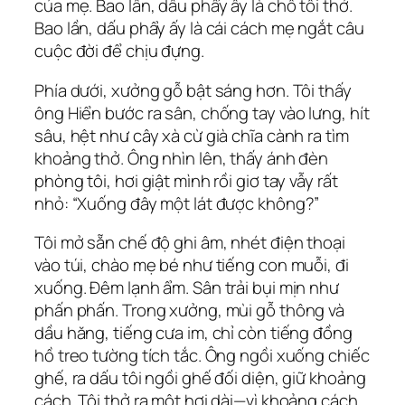
của mẹ. Bao lần, dấu phẩy ấy là chỗ tôi thở.
Bao lần, dấu phẩy ấy là cái cách mẹ ngắt câu
cuộc đời để chịu đựng.
Phía dưới, xưởng gỗ bật sáng hơn. Tôi thấy
ông Hiển bước ra sân, chống tay vào lưng, hít
sâu, hệt như cây xà cừ già chĩa cành ra tìm
khoảng thở. Ông nhìn lên, thấy ánh đèn
phòng tôi, hơi giật mình rồi giơ tay vẫy rất
nhỏ: “Xuống đây một lát được không?”
Tôi mở sẵn chế độ ghi âm, nhét điện thoại
vào túi, chào mẹ bé như tiếng con muỗi, đi
xuống. Đêm lạnh ẩm. Sân trải bụi mịn như
phấn phấn. Trong xưởng, mùi gỗ thông và
dầu hăng, tiếng cưa im, chỉ còn tiếng đồng
hồ treo tường tích tắc. Ông ngồi xuống chiếc
ghế, ra dấu tôi ngồi ghế đối diện, giữ khoảng
cách. Tôi thở ra một hơi dài—vì khoảng cách