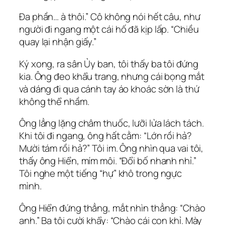
Đa phần… à thôi.” Cô không nói hết câu, như
người đi ngang một cái hố đã kịp lấp. “Chiều
quay lại nhận giấy.”
Ký xong, ra sân Ủy ban, tôi thấy ba tôi đứng
kia. Ông đeo khẩu trang, nhưng cái bọng mắt
và dáng đi qua cánh tay áo khoác sờn là thứ
không thể nhầm.
Ông lẳng lặng châm thuốc, lưỡi lửa lách tách.
Khi tôi đi ngang, ông hất cằm: “Lớn rồi hả?
Mười tám rồi hả?” Tôi im. Ông nhìn qua vai tôi,
thấy ông Hiển, mím môi. “Đổi bố nhanh nhỉ.”
Tôi nghe một tiếng “hự” khô trong ngực
mình.
Ông Hiển đứng thẳng, mắt nhìn thẳng: “Chào
anh.” Ba tôi cười khẩy: “Chào cái con khỉ. Mày