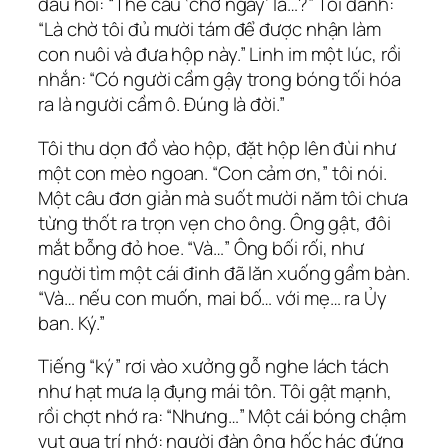
dấu hỏi: “Thế câu ‘chờ ngày’ là…?” Tôi đánh:
“Là chờ tôi đủ mười tám để được nhận làm
con nuôi và đưa hộp này.” Linh im một lúc, rồi
nhắn: “Có người cầm gậy trong bóng tối hóa
ra là người cầm ô. Đúng là đời.”
Tôi thu dọn đồ vào hộp, đặt hộp lên đùi như
một con mèo ngoan. “Con cảm ơn,” tôi nói.
Một câu đơn giản mà suốt mười năm tôi chưa
từng thốt ra trọn vẹn cho ông. Ông gật, đôi
mắt bỗng đỏ hoe. “Và…” Ông bối rối, như
người tìm một cái đinh đã lăn xuống gầm bàn.
“Và… nếu con muốn, mai bố… với mẹ… ra Ủy
ban. Ký.”
Tiếng “ký” rơi vào xưởng gỗ nghe lách tách
như hạt mưa lạ đụng mái tôn. Tôi gật mạnh,
rồi chợt nhớ ra: “Nhưng…” Một cái bóng chậm
vụt qua trí nhớ: người đàn ông hốc hác đứng