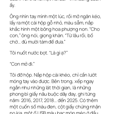
ấy.
Ông nhìn tay mình một lúc, rồi mở ngăn kéo,
lấy ra một cái hộp gỗ nhỏ, màu sẫm, nắp
khắc hình một bông hoa phượng non. “Cho
con,” ông nói, giọng khàn. “Từ lâu rồi, bố
chờ… đủ mười tám để đưa.”
Tôi nuốt nước bọt. “Là gì ạ?”
“Con mở đi.”
Tôi đỡ hộp. Nắp hộp cài khéo, chỉ cần lướt
móng tay vào được. Bên trong, xếp ngay
ngắn như những lát thời gian, là những
phong bì giấy nâu buộc dây đay, ghi từng
năm: 2016, 2017, 2018… đến 2025. Có thêm
một cuốn sổ màu đen, cột giấy chứng nhận
nọ kia, một ổ USB màu bạc móp méo ở đầu,