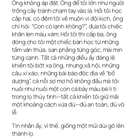
Ông không áp đặt. Ông để tôi lớn như người
trồng cây tránh chạm tay vào lá. Hồi tôi học
cấp hai, có đêm tôi về muộn vì đội kịch, ông
chỉ hỏi: “Con có lạnh không?”, đưa tôi chiếc
khăn len màu xám. Hồi tôi thi cấp ba, ông
đóng cho tôi một chiếc bàn học từ những
tấm ván thừa, san phẳng từng góc, mài mịn
từng cạnh. Tất cả những điều ấy đáng lẽ
khiến tôi bớt xa ông, nhưng xã hội, những
câu xì xào, những bài báo độc địa về “bố
dượng”, cả nỗi sợ mơ hồ không đầu mà tôi
nuôi như nuôi một con cá bảy màu bé li ti
trong lọ thủy tinh—tất cả khiến tôi giữ mãi
một khoảng cách vừa đủ—đủ an toàn, đủ vô
lễ.
Tin nhắn ấy, vì thế, giống một mũi dùi gõ lên
thành lọ.