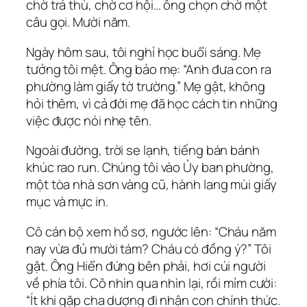
chờ trả thù, chờ cơ hội… ông chọn chờ một
câu gọi. Mười năm.
Ngày hôm sau, tôi nghỉ học buổi sáng. Mẹ
tưởng tôi mệt. Ông bảo mẹ: “Anh đưa con ra
phường làm giấy tờ trường.” Mẹ gật, không
hỏi thêm, vì cả đời mẹ đã học cách tin những
việc được nói nhẹ tên.
Ngoài đường, trời se lạnh, tiếng bán bánh
khúc rao run. Chúng tôi vào Ủy ban phường,
một tòa nhà sơn vàng cũ, hành lang mùi giấy
mục và mực in.
Cô cán bộ xem hồ sơ, ngước lên: “Cháu năm
nay vừa đủ mười tám? Cháu có đồng ý?” Tôi
gật. Ông Hiển đứng bên phải, hơi cúi người
về phía tôi. Cô nhìn qua nhìn lại, rồi mỉm cười:
“Ít khi gặp cha dượng đi nhận con chính thức.