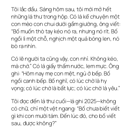
Tôi lắc đầu. Sáng hôm sau, tôi mới mở hết
những lá thư trong hộp. Có lá kể chuyện một
con mèo con chui dưới gầm giường, ông viết:
“Bố muốn thò tay kéo nó ra, nhưng nó rít. Bố
ngồi lì một chỗ, nghịch một quả bóng len, nó
bò ra nhìn.
Có lẽ người ta cũng vậy, con nhỉ. Không kéo,
mà chờ.” Có lá giấy thấm nước, lem mực. Ông
ghi: “Hôm nay mẹ con mệt, ngủ ở bếp. Bố
ngồi canh bếp. Bố nghĩ, có lúc chờ là hy
vọng; có lúc chờ là bất lực; có lúc chờ là yêu.”
Tôi đọc đến lá thư cuối—lá ghi 2025—không
có chữ, chỉ một vệt ngang: “Bố chưa biết viết
gì khi con mười tám. Đến lúc đó, cho bố viết
sau, được không?”