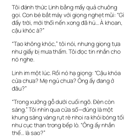
Tôi đánh thức Linh bằng mấy quả chuông
gọi. Con bé bắt máy với giọng nghẹt mũi: “Gì
đấy trời, mới thổi nến xong đã hú… À khoan,
cậu khóc à?”
“Tao không khóc,” tôi nói, nhưng giọng tựa
như giấy bị mưa thấm. Tôi đọc tin nhắn cho
nó nghe.
Linh im một lúc. Rồi nó hạ giọng: “Cậu khóa
cửa chưa? Mẹ ngủ chưa? Ông ấy đang ở
đâu?”
“Trong xưởng gỗ dưới cuối ngõ. Đèn còn
sáng.” Tôi nhìn qua cửa sổ—đúng là một
khung sáng vàng rụt rè nhoi ra khỏi bóng tối
như cục than trong bếp lò. “Ông ấy nhắn
thế… là sao?”