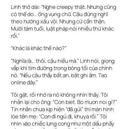
Linh thở dài: “Nghe creepy thật. Nhưng cũng
có thể do… ổng vụng chữ. Cậu đừng nghĩ
theo hướng xấu vội. Nhưng cứ cẩn thận.
Mười tám tuổi, luật pháp nói nhiều thứ khác
rồi.”
“Khác là khác thế nào?”
“Nghĩa là… thôi, cậu hiểu mà.” Linh nói, giọng
vấp khi tìm đường trong bóng tối của chính
nó. “Nếu cậu thấy bất an, bật ghi âm. Tao
online đây.”
Tôi gật, rồi nhớ ra nó không nhìn thấy. Tôi
nhắn lại cho ông: “Con biet. Bo muon noi gi?”
Tin nhắn chưa kịp hiện “đã gửi” thì màn hình
lóe tên mẹ: “Con đi ngủ đi, khuya rồi.” Tôi
nhìn vào chiếc lưng cong như một dấu phẩy