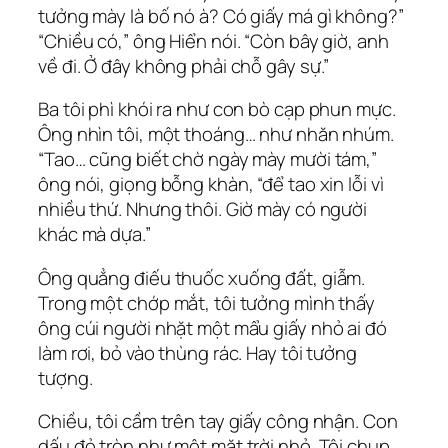
tưởng mày là bố nó à? Có giấy má gì không?”
“Chiều có,” ông Hiển nói. “Còn bây giờ, anh
về đi. Ở đây không phải chỗ gây sự.”
Ba tôi phì khói ra như con bò cạp phun mực.
Ông nhìn tôi, một thoáng… như nhăn nhúm.
“Tao… cũng biết chờ ngày mày mười tám,”
ông nói, giọng bỗng khàn, “để tao xin lỗi vì
nhiều thứ. Nhưng thôi. Giờ mày có người
khác mà dựa.”
Ông quẳng điếu thuốc xuống đất, giẫm.
Trong một chớp mắt, tôi tưởng mình thấy
ông cúi người nhặt một mẩu giấy nhỏ ai đó
làm rơi, bỏ vào thùng rác. Hay tôi tưởng
tượng.
Chiều, tôi cầm trên tay giấy công nhận. Con
dấu đỏ tròn như một mặt trời nhỏ. Tôi chụp