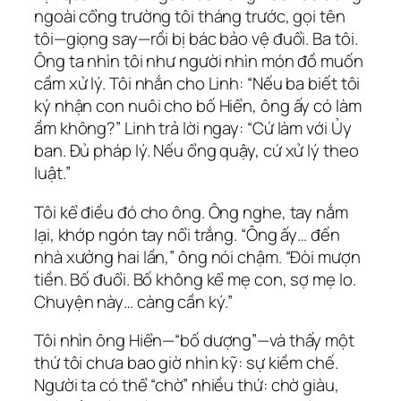
ngoài cổng trường tôi tháng trước, gọi tên
tôi—giọng say—rồi bị bác bảo vệ đuổi. Ba tôi.
Ông ta nhìn tôi như người nhìn món đồ muốn
cầm xử lý. Tôi nhắn cho Linh: “Nếu ba biết tôi
ký nhận con nuôi cho bố Hiển, ông ấy có làm
ầm không?” Linh trả lời ngay: “Cứ làm với Ủy
ban. Đủ pháp lý. Nếu ổng quậy, cứ xử lý theo
luật.”
Tôi kể điều đó cho ông. Ông nghe, tay nắm
lại, khớp ngón tay nổi trắng. “Ông ấy… đến
nhà xưởng hai lần,” ông nói chậm. “Đòi mượn
tiền. Bố đuổi. Bố không kể mẹ con, sợ mẹ lo.
Chuyện này… càng cần ký.”
Tôi nhìn ông Hiển—“bố dượng”—và thấy một
thứ tôi chưa bao giờ nhìn kỹ: sự kiềm chế.
Người ta có thể “chờ” nhiều thứ: chờ giàu,