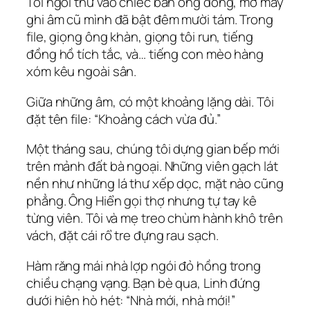
Tôi ngồi thử vào chiếc bàn ông đóng, mở máy
ghi âm cũ mình đã bật đêm mười tám. Trong
file, giọng ông khàn, giọng tôi run, tiếng
đồng hồ tích tắc, và… tiếng con mèo hàng
xóm kêu ngoài sân.
Giữa những âm, có một khoảng lặng dài. Tôi
đặt tên file: “Khoảng cách vừa đủ.”
Một tháng sau, chúng tôi dựng gian bếp mới
trên mảnh đất bà ngoại. Những viên gạch lát
nền như những lá thư xếp dọc, mặt nào cũng
phẳng. Ông Hiển gọi thợ nhưng tự tay kê
từng viên. Tôi và mẹ treo chùm hành khô trên
vách, đặt cái rổ tre đựng rau sạch.
Hàm răng mái nhà lợp ngói đỏ hồng trong
chiều chạng vạng. Bạn bè qua, Linh đứng
dưới hiên hò hét: “Nhà mới, nhà mới!”