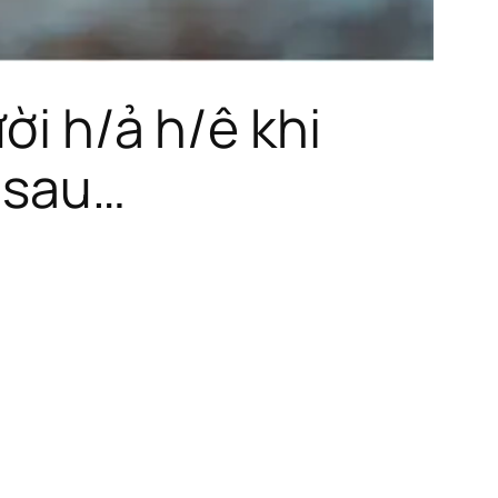
ời h/ả h/ê khi
 sau…