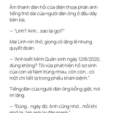
Âm thanh đàn hồi của điện thoại phản ánh
tiếng thở dài của người đàn ông ở đầu dây
bên kia.
— “Linh? Anh… sao lại gọi?”
Mai Linh nín thở, giọng cô lặng lẽ nhưng
quyết đoán.
— “Anh biết Minh Quân sinh ngày 12/8/2020,
đúng không? Tôi vừa phát hiện hồ sơ sinh
của con và Nam trùng nhau, còn còn… có
một chi tiết lạ trong phiếu khám bệnh.”
Tiếng đàn của người đàn ông bỗng giật, hơi
im lặng.
— “Đúng… ngày đó. Anh cũng nhớ… mỗi khi
nhớ lại, tim anh lại đập mạnh.”