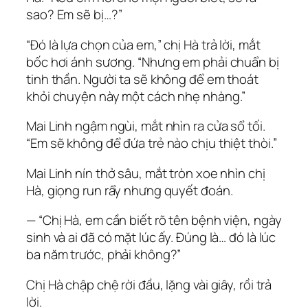
sao? Em sẽ bị…?”
“Đó là lựa chọn của em,” chị Hà trả lời, mắt
bốc hơi ánh sương. “Nhưng em phải chuẩn bị
tinh thần. Người ta sẽ không để em thoát
khỏi chuyện này một cách nhẹ nhàng.”
Mai Linh ngậm ngùi, mắt nhìn ra cửa sổ tối.
“Em sẽ không để đứa trẻ nào chịu thiệt thòi.”
Mai Linh nín thở sâu, mắt tròn xoe nhìn chị
Hà, giọng run rẩy nhưng quyết đoán.
— “Chị Hà, em cần biết rõ tên bệnh viện, ngày
sinh và ai đã có mặt lúc ấy. Đúng là… đó là lúc
ba năm trước, phải không?”
Chị Hà chập chệ rời đầu, lặng vài giây, rồi trả
lời.