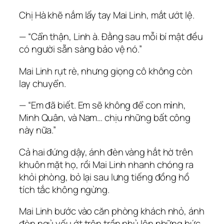
Chị Hà khẽ nắm lấy tay Mai Linh, mắt ướt lệ.
— “Cẩn thận, Linh à. Đằng sau mỗi bí mật đều
có người sẵn sàng bảo vệ nó.”
Mai Linh rụt rè, nhưng giọng cô không còn
lay chuyển.
— “Em đã biết. Em sẽ không để con mình,
Minh Quân, và Nam… chịu những bất công
này nữa.”
Cả hai đứng dậy, ánh đèn vàng hắt hờ trên
khuôn mặt họ, rồi Mai Linh nhanh chóng ra
khỏi phòng, bỏ lại sau lưng tiếng đồng hồ
tích tắc không ngừng.
Mai Linh bước vào căn phòng khách nhỏ, ánh
đèn ngủ yếu ớt trên trần phủ lên những bức