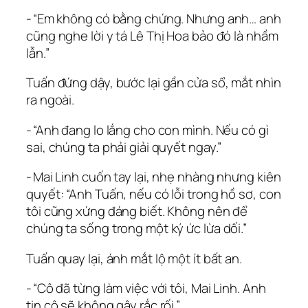
‑ “Em không có bằng chứng. Nhưng anh… anh
cũng nghe lời y tá Lê Thị Hoa bảo đó là nhầm
lẫn.”
Tuấn đứng dậy, bước lại gần cửa sổ, mắt nhìn
ra ngoài.
‑ “Anh đang lo lắng cho con mình. Nếu có gì
sai, chúng ta phải giải quyết ngay.”
‑ Mai Linh cuốn tay lại, nhẹ nhàng nhưng kiên
quyết: “Anh Tuấn, nếu có lỗi trong hồ sơ, con
tôi cũng xứng đáng biết. Không nên để
chúng ta sống trong một ký ức lừa dối.”
Tuấn quay lại, ánh mắt lộ một ít bất an.
‑ “Cô đã từng làm việc với tôi, Mai Linh. Anh
tin cô sẽ không gây rắc rối.”