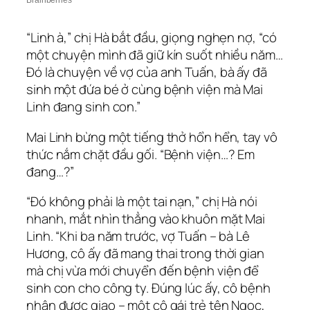
“Linh à,” chị Hà bắt đầu, giọng nghẹn nợ, “có
một chuyện mình đã giữ kín suốt nhiều năm…
Đó là chuyện về vợ của anh Tuấn, bà ấy đã
sinh một đứa bé ở cùng bệnh viện mà Mai
Linh đang sinh con.”
Mai Linh bừng một tiếng thở hổn hển, tay vô
thức nắm chặt đầu gối. “Bệnh viện…? Em
đang…?”
“Đó không phải là một tai nạn,” chị Hà nói
nhanh, mắt nhìn thẳng vào khuôn mặt Mai
Linh. “Khi ba năm trước, vợ Tuấn – bà Lê
Hương, cô ấy đã mang thai trong thời gian
mà chị vừa mới chuyển đến bệnh viện để
sinh con cho công ty. Đúng lúc ấy, cô bệnh
nhân được giao – một cô gái trẻ tên Ngọc,