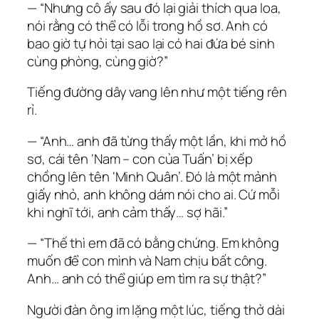
— “Nhưng cô ấy sau đó lại giải thích qua loa,
nói rằng có thể có lỗi trong hồ sơ. Anh có
bao giờ tự hỏi tại sao lại có hai đứa bé sinh
cùng phòng, cùng giờ?”
Tiếng đường dây vang lên như một tiếng rên
rỉ.
— “Anh… anh đã từng thấy một lần, khi mở hồ
sơ, cái tên ‘Nam – con của Tuấn’ bị xếp
chồng lên tên ‘Minh Quân’. Đó là một mảnh
giấy nhỏ, anh không dám nói cho ai. Cứ mỗi
khi nghĩ tới, anh cảm thấy… sợ hãi.”
— “Thế thì em đã có bằng chứng. Em không
muốn để con mình và Nam chịu bất công.
Anh… anh có thể giúp em tìm ra sự thật?”
Người đàn ông im lặng một lúc, tiếng thở dài