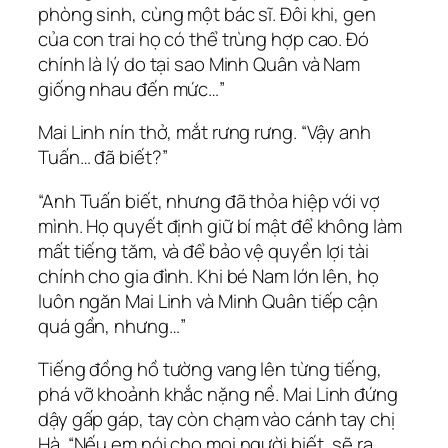
phòng sinh, cùng một bác sĩ. Đôi khi, gen
của con trai họ có thể trùng hợp cao. Đó
chính là lý do tại sao Minh Quân và Nam
giống nhau đến mức…”
Mai Linh nín thở, mắt rưng rưng. “Vậy anh
Tuấn… đã biết?”
“Anh Tuấn biết, nhưng đã thỏa hiệp với vợ
mình. Họ quyết định giữ bí mật để không làm
mất tiếng tăm, và để bảo vệ quyền lợi tài
chính cho gia đình. Khi bé Nam lớn lên, họ
luôn ngăn Mai Linh và Minh Quân tiếp cận
quá gần, nhưng…”
Tiếng đồng hồ tường vang lên từng tiếng,
phá vỡ khoảnh khắc nặng nề. Mai Linh đứng
dậy gấp gáp, tay còn chạm vào cánh tay chị
Hà. “Nếu em nói cho mọi người biết, sẽ ra