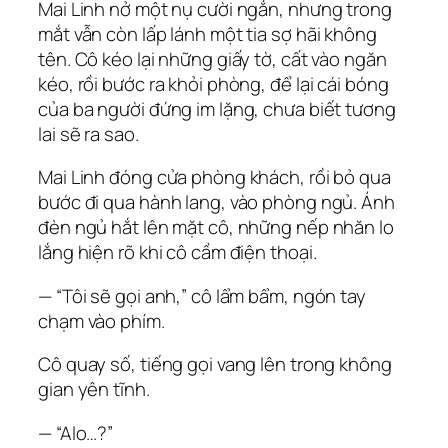
Mai Linh nở một nụ cười ngắn, nhưng trong
mắt vẫn còn lấp lánh một tia sợ hãi không
tên. Cô kéo lại những giấy tờ, cất vào ngăn
kéo, rồi bước ra khỏi phòng, để lại cái bóng
của ba người đứng im lặng, chưa biết tương
lai sẽ ra sao.
Mai Linh đóng cửa phòng khách, rồi bỏ qua
bước đi qua hành lang, vào phòng ngủ. Ánh
đèn ngủ hắt lên mặt cô, những nếp nhăn lo
lắng hiện rõ khi cô cầm điện thoại.
— “Tôi sẽ gọi anh,” cô lẩm bẩm, ngón tay
chạm vào phím.
Cô quay số, tiếng gọi vang lên trong không
gian yên tĩnh.
— “Alo…?”