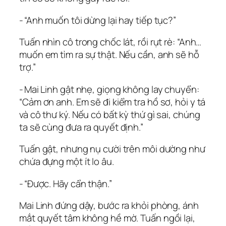
‑ “Anh muốn tôi dừng lại hay tiếp tục?”
Tuấn nhìn cô trong chốc lát, rồi rụt rè: “Anh…
muốn em tìm ra sự thật. Nếu cần, anh sẽ hỗ
trợ.”
‑ Mai Linh gật nhẹ, giọng không lay chuyển:
“Cảm ơn anh. Em sẽ đi kiểm tra hồ sơ, hỏi y tá
và cô thư ký. Nếu có bất kỳ thứ gì sai, chúng
ta sẽ cùng đưa ra quyết định.”
Tuấn gật, nhưng nụ cười trên môi dường như
chứa đựng một ít lo âu.
‑ “Được. Hãy cẩn thận.”
Mai Linh đứng dậy, bước ra khỏi phòng, ánh
mắt quyết tâm không hề mờ. Tuấn ngồi lại,