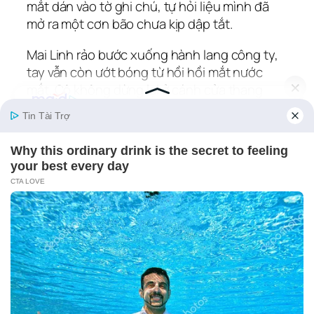
mắt dán vào tờ ghi chú, tự hỏi liệu mình đã
mở ra một cơn bão chưa kịp dập tắt.
Mai Linh rảo bước xuống hành lang công ty,
tay vẫn còn ướt bóng từ hồi hồi mắt nước
mắt. Cô không dừng lại ở cánh cửa thang
máy; thay vào đó, cô vội vã bật điện thoại,
nhấn “gọi” và lắng nghe tiếng chuông vang
lên ở ngôi nhà bên phố cũ của chị Hà.
‑ “Chị Hà ạ, mình… mình muốn gặp chị hôm
nay, nếu chị không bận.”
Giọng chị Hà vang lên qua loa, êm ái nhưng
ngập tràn lo lắng.
‑ “Mai Linh, vào lúc bốn giờ chiều nhé. Đến
nhà mình, mình sẽ cho em biết mọi chuyện.”