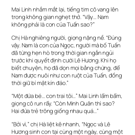
Mai Linh nhắm mắt lại, tiếng tim cô vang lên
trong không gian nghẹt thở. “Vậy… Nam
không phải là con của Tuấn sao?”
Chị Hà nghiêng người, giọng nặng nề. “Đúng
vậy. Nam là con của Ngọc, người mà bố Tuấn
đã từng hẹn hò trong thời gian ngắn ngủi
trước khi quyết định cưới Lê Hương. Khi họ
biết chuyện, họ đã dọn mọi bằng chứng, để
Nam được nuôi như con ruột của Tuấn, đồng
thời giữ bí mật kín đáo.”
“Một đứa bé… con trai tôi…” Mai Linh lẩm bẩm,
giọng cô run rẩy. “Còn Minh Quân thì sao?
Hai đứa trẻ trông giống nhau quá…”
“Bởi vì,” chị Hà liệt kê nhanh, “Ngọc và Lê
Hương sinh con tại cùng một ngày, cùng một