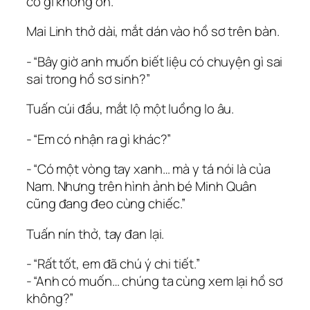
có gì không ổn.”
Mai Linh thở dài, mắt dán vào hồ sơ trên bàn.
‑ “Bây giờ anh muốn biết liệu có chuyện gì sai
sai trong hồ sơ sinh?”
Tuấn cúi đầu, mắt lộ một luồng lo âu.
‑ “Em có nhận ra gì khác?”
‑ “Có một vòng tay xanh… mà y tá nói là của
Nam. Nhưng trên hình ảnh bé Minh Quân
cũng đang đeo cùng chiếc.”
Tuấn nín thở, tay đan lại.
‑ “Rất tốt, em đã chú ý chi tiết.”
‑ “Anh có muốn… chúng ta cùng xem lại hồ sơ
không?”