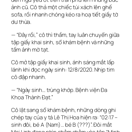
ảnh cũ. Cô thả một chiếc túi xách lên ghế
sofa, rồi nhanh chóng kéo ra hoạ tiết giấy tờ
dư thừa.
— “Đây rồi,” cô thì thầm, tay luân chuyển giữa
tập giấy khai sinh, sổ khám bệnh và những
tấm ảnh mờ tạt.
Cô mở tập giấy khai sinh, ánh sáng mắt lấp
lánh khi đọc ngày sinh: 12/8/2020. Nhịp tim
cô đập nhanh.
— “Ngày sinh… trùng khớp. Bệnh viện Đa
Khoa Thành Đạt.”
Cô lật sang sổ khám bệnh, những dòng ghi
chép tay của y tá Lê Thị Hoa hiện ra: “02:17 –
sinh đôi, bé A (Nam)… bé B (???)”. Đôi mắt