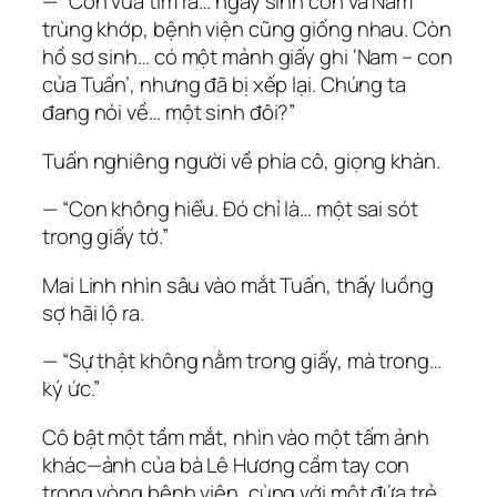
— “Con vừa tìm ra… ngày sinh con và Nam
trùng khớp, bệnh viện cũng giống nhau. Còn
hồ sơ sinh… có một mảnh giấy ghi ‘Nam – con
của Tuấn’, nhưng đã bị xếp lại. Chúng ta
đang nói về… một sinh đôi?”
Tuấn nghiêng người về phía cô, giọng khàn.
— “Con không hiểu. Đó chỉ là… một sai sót
trong giấy tờ.”
Mai Linh nhìn sâu vào mắt Tuấn, thấy luồng
sợ hãi lộ ra.
— “Sự thật không nằm trong giấy, mà trong…
ký ức.”
Cô bật một tầm mắt, nhìn vào một tấm ảnh
khác—ảnh của bà Lê Hương cầm tay con
trong vòng bệnh viện, cùng với một đứa trẻ