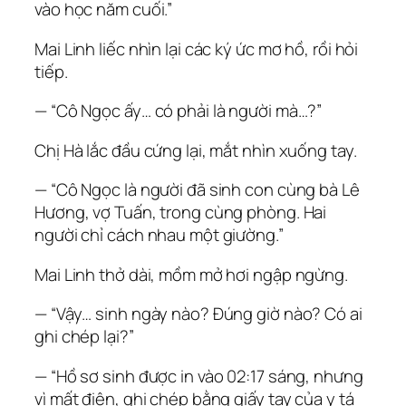
vào học năm cuối.”
Mai Linh liếc nhìn lại các ký ức mơ hồ, rồi hỏi
tiếp.
— “Cô Ngọc ấy… có phải là người mà…?”
Chị Hà lắc đầu cứng lại, mắt nhìn xuống tay.
— “Cô Ngọc là người đã sinh con cùng bà Lê
Hương, vợ Tuấn, trong cùng phòng. Hai
người chỉ cách nhau một giường.”
Mai Linh thở dài, mồm mở hơi ngập ngừng.
— “Vậy… sinh ngày nào? Đúng giờ nào? Có ai
ghi chép lại?”
— “Hồ sơ sinh được in vào 02:17 sáng, nhưng
vì mất điện, ghi chép bằng giấy tay của y tá