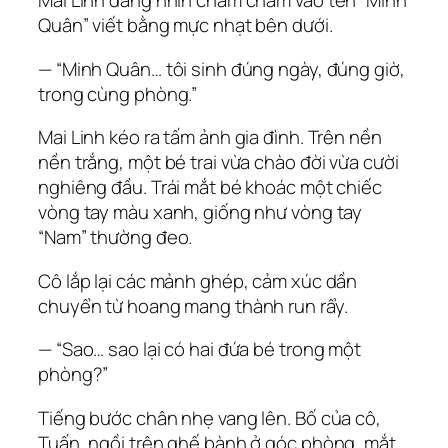
Mai Linh đang nhìn chằm chằm vào tên “Minh
Quân” viết bằng mực nhạt bên dưới.
— “Minh Quân… tôi sinh đúng ngày, đúng giờ,
trong cùng phòng.”
Mai Linh kéo ra tấm ảnh gia đình. Trên nền
nền trắng, một bé trai vừa chào đời vừa cười
nghiêng đầu. Trái mắt bé khoác một chiếc
vòng tay màu xanh, giống như vòng tay
“Nam” thường đeo.
Cô lắp lại các mảnh ghép, cảm xúc dần
chuyển từ hoang mang thành run rẩy.
— “Sao… sao lại có hai đứa bé trong một
phòng?”
Tiếng bước chân nhẹ vang lên. Bố của cô,
Tuấn, ngồi trên ghế bành ở góc phòng, mắt