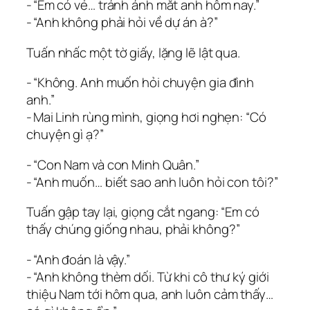
‑ “Em có vẻ… tránh ánh mắt anh hôm nay.”
‑ “Anh không phải hỏi về dự án à?”
Tuấn nhấc một tờ giấy, lặng lẽ lật qua.
‑ “Không. Anh muốn hỏi chuyện gia đình
anh.”
‑ Mai Linh rùng mình, giọng hơi nghẹn: “Có
chuyện gì ạ?”
‑ “Con Nam và con Minh Quân.”
‑ “Anh muốn… biết sao anh luôn hỏi con tôi?”
Tuấn gập tay lại, giọng cắt ngang: “Em có
thấy chúng giống nhau, phải không?”
‑ “Anh đoán là vậy.”
‑ “Anh không thèm dối. Từ khi cô thư ký giới
thiệu Nam tới hôm qua, anh luôn cảm thấy…