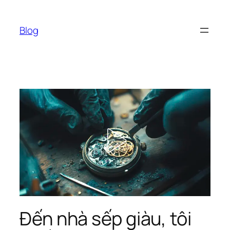
Chuyển
đến
Blog
phần
nội
dung
Đến nhà sếp giàu, tôi