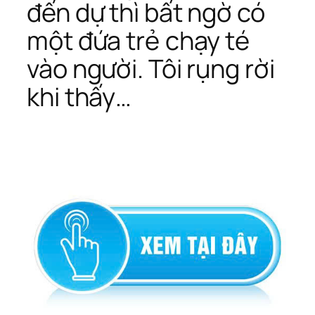
đến dự thì bất ngờ có
một đứa trẻ chạy té
vào người. Tôi rụng rời
khi thấy…