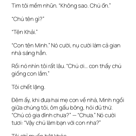
Tim tôi mềm nhũn. “Không sao. Chú ổn.”
“Chú tên gì?”
“Tên Khải.”
“Con tên Minh.” Nó cười, nụ cười làm cả gian
nhà sáng hẳn.
Rồi nó nhìn tôi rất lâu. “Chú ơi… con thấy chú
giống con lắm.”
Tôi chết lặng.
Đêm ấy, khi đưa hai mẹ con về nhà, Minh ngồi
giữa chúng tôi, ôm gấu bông, hỏi đủ thứ.
“Chú có gia đình chưa?” — “Chưa.” Nó cười
tươi: “Vậy chú làm bạn với con nha?”
Tôi chỉ muốn bật khóc.