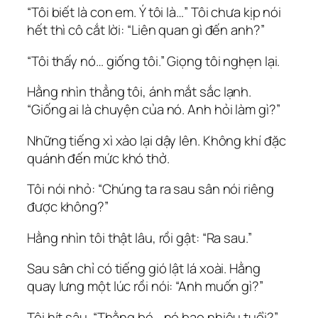
“Tôi biết là con em. Ý tôi là…” Tôi chưa kịp nói
hết thì cô cắt lời: “Liên quan gì đến anh?”
“Tôi thấy nó… giống tôi.” Giọng tôi nghẹn lại.
Hằng nhìn thẳng tôi, ánh mắt sắc lạnh.
“Giống ai là chuyện của nó. Anh hỏi làm gì?”
Những tiếng xì xào lại dậy lên. Không khí đặc
quánh đến mức khó thở.
Tôi nói nhỏ: “Chúng ta ra sau sân nói riêng
được không?”
Hằng nhìn tôi thật lâu, rồi gật: “Ra sau.”
Sau sân chỉ có tiếng gió lật lá xoài. Hằng
quay lưng một lúc rồi nói: “Anh muốn gì?”
Tôi hít sâu. “Thằng bé… nó bao nhiêu tuổi?”