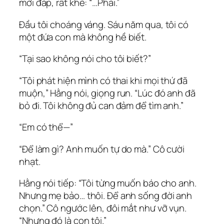
mới đáp, rất khẽ: “…Phải.”
Đầu tôi choáng váng. Sáu năm qua, tôi có
một đứa con mà không hề biết.
“Tại sao không nói cho tôi biết?”
“Tôi phát hiện mình có thai khi mọi thứ đã
muộn,” Hằng nói, giọng run. “Lúc đó anh đã
bỏ đi. Tôi không đủ can đảm để tìm anh.”
“Em có thể—”
“Để làm gì? Anh muốn tự do mà.” Cô cười
nhạt.
Hằng nói tiếp: “Tôi từng muốn báo cho anh.
Nhưng mẹ bảo… thôi. Để anh sống đời anh
chọn.” Cô ngước lên, đôi mắt như vỡ vụn.
“Nhưng đó là con tôi.”