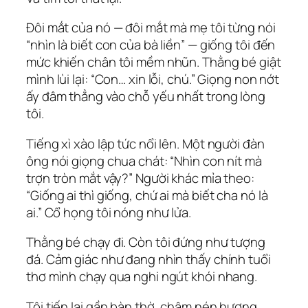
Đôi mắt của nó — đôi mắt mà mẹ tôi từng nói
“nhìn là biết con của bà liền” — giống tôi đến
mức khiến chân tôi mềm nhũn. Thằng bé giật
mình lùi lại: “Con… xin lỗi, chú.” Giọng non nớt
ấy đâm thẳng vào chỗ yếu nhất trong lòng
tôi.
Tiếng xì xào lập tức nổi lên. Một người đàn
ông nói giọng chua chát: “Nhìn con nít mà
trợn tròn mắt vậy?” Người khác mỉa theo:
“Giống ai thì giống, chứ ai mà biết cha nó là
ai.” Cổ họng tôi nóng như lửa.
Thằng bé chạy đi. Còn tôi đứng như tượng
đá. Cảm giác như đang nhìn thấy chính tuổi
thơ mình chạy qua nghi ngút khói nhang.
Tôi tiến lại gần bàn thờ, châm nén hương.