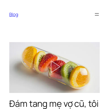
Chuyển
đến
Blog
phần
nội
dung
Đám tang mẹ vợ cũ, tôi