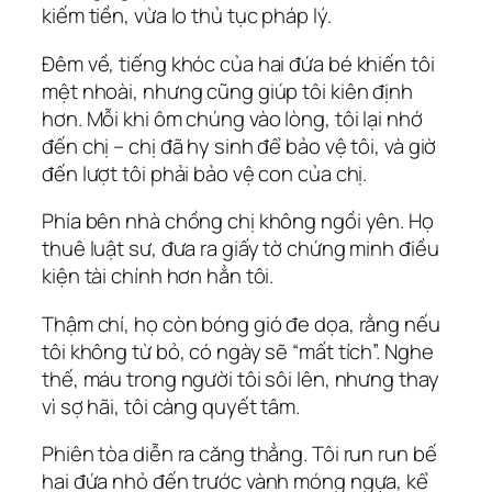
kiếm tiền, vừa lo thủ tục pháp lý.
Đêm về, tiếng khóc của hai đứa bé khiến tôi
mệt nhoài, nhưng cũng giúp tôi kiên định
hơn. Mỗi khi ôm chúng vào lòng, tôi lại nhớ
đến chị – chị đã hy sinh để bảo vệ tôi, và giờ
đến lượt tôi phải bảo vệ con của chị.
Phía bên nhà chồng chị không ngồi yên. Họ
thuê luật sư, đưa ra giấy tờ chứng minh điều
kiện tài chính hơn hẳn tôi.
Thậm chí, họ còn bóng gió đe dọa, rằng nếu
tôi không từ bỏ, có ngày sẽ “mất tích”. Nghe
thế, máu trong người tôi sôi lên, nhưng thay
vì sợ hãi, tôi càng quyết tâm.
Phiên tòa diễn ra căng thẳng. Tôi run run bế
hai đứa nhỏ đến trước vành móng ngựa, kể