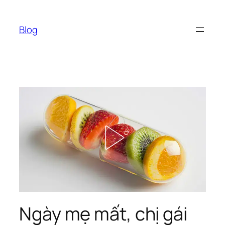
Chuyển
đến
Blog
phần
nội
dung
Ngày mẹ mất, chị gái