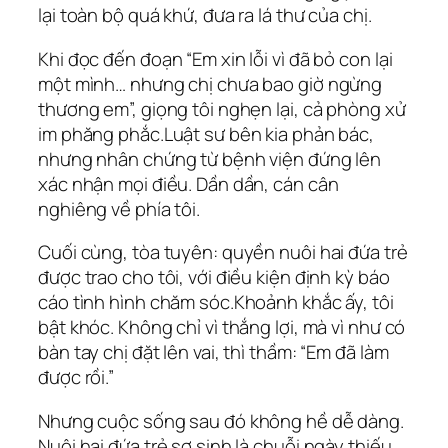
lại toàn bộ quá khứ, đưa ra lá thư của chị.
Khi đọc đến đoạn “Em xin lỗi vì đã bỏ con lại
một mình… nhưng chị chưa bao giờ ngừng
thương em”, giọng tôi nghẹn lại, cả phòng xử
im phăng phắc.Luật sư bên kia phản bác,
nhưng nhân chứng từ bệnh viện đứng lên
xác nhận mọi điều. Dần dần, cán cân
nghiêng về phía tôi.
Cuối cùng, tòa tuyên: quyền nuôi hai đứa trẻ
được trao cho tôi, với điều kiện định kỳ báo
cáo tình hình chăm sóc.Khoảnh khắc ấy, tôi
bật khóc. Không chỉ vì thắng lợi, mà vì như có
bàn tay chị đặt lên vai, thì thầm: “Em đã làm
được rồi.”
Nhưng cuộc sống sau đó không hề dễ dàng.
Nuôi hai đứa trẻ sơ sinh là chuỗi ngày thiếu