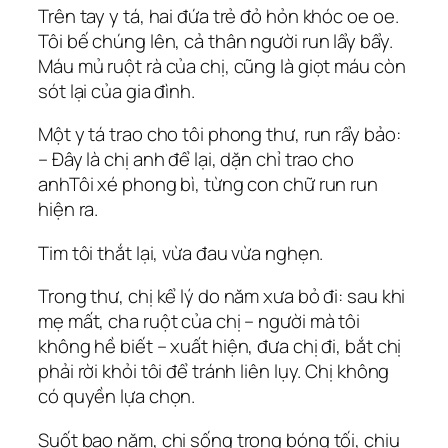
Trên tay y tá, hai đứa trẻ đỏ hỏn khóc oe oe.
Tôi bế chúng lên, cả thân người run lẩy bẩy.
Máu mủ ruột rà của chị, cũng là giọt máu còn
sót lại của gia đình.
Một y tá trao cho tôi phong thư, run rẩy bảo:
– Đây là chị anh để lại, dặn chỉ trao cho
anhTôi xé phong bì, từng con chữ run run
hiện ra.
Tim tôi thắt lại, vừa đau vừa nghẹn.
Trong thư, chị kể lý do năm xưa bỏ đi: sau khi
mẹ mất, cha ruột của chị – người mà tôi
không hề biết – xuất hiện, đưa chị đi, bắt chị
phải rời khỏi tôi để tránh liên lụy. Chị không
có quyền lựa chọn.
Suốt bao năm, chị sống trong bóng tối, chịu