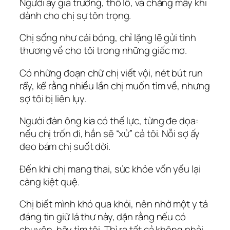
Người ấy gia trưởng, thô lỗ, và chẳng mấy khi
dành cho chị sự tôn trọng.
Chị sống như cái bóng, chỉ lặng lẽ gửi tình
thương về cho tôi trong những giấc mơ.
Có những đoạn chữ chị viết vội, nét bút run
rẩy, kể rằng nhiều lần chị muốn tìm về, nhưng
sợ tôi bị liên lụy.
Người đàn ông kia có thế lực, từng đe dọa:
nếu chị trốn đi, hắn sẽ “xử” cả tôi. Nỗi sợ ấy
đeo bám chị suốt đời.
Đến khi chị mang thai, sức khỏe vốn yếu lại
càng kiệt quệ.
Chị biết mình khó qua khỏi, nên nhờ một y tá
đáng tin giữ lá thư này, dặn rằng nếu có
chuyện, hãy tìm tôi. Thì ra tất cả không phải