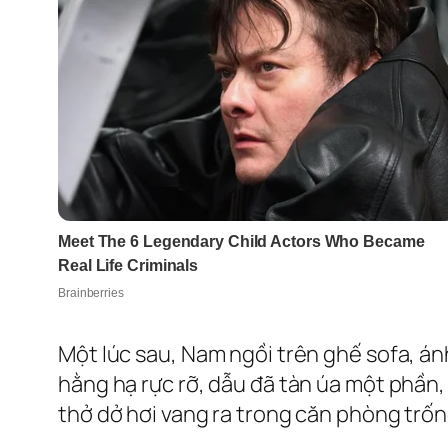
Một lúc sau, Nam ngồi trên ghế sofa, án
hằng hạ rực rỡ, dẫu đã tàn úa một phần,
thở dở hơi vang ra trong căn phòng trốn