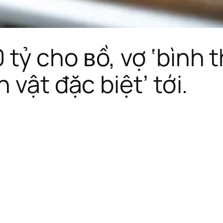
tỷ cho ʙồ, vợ ‘bình t
 vật đặc biệt’ tới.