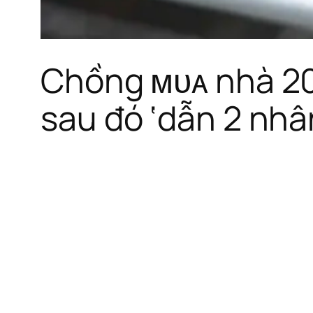
Chồng ᴍᴜᴀ nhà 20 
sau đó ‘dẫn 2 nhân