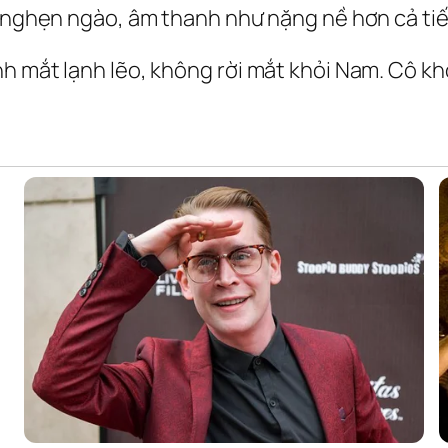
g nghẹn ngào, âm thanh như nặng nề hơn cả ti
 mắt lạnh lẽo, không rời mắt khỏi Nam. Cô khôn