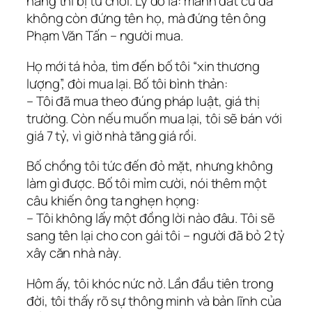
hàng thì bị từ chối. Lý do là: mảnh đất cũ đã
không còn đứng tên họ, mà đứng tên ông
Phạm Văn Tấn – người mua.
Họ mới tá hỏa, tìm đến bố tôi “xin thương
lượng”, đòi mua lại. Bố tôi bình thản:
– Tôi đã mua theo đúng pháp luật, giá thị
trường. Còn nếu muốn mua lại, tôi sẽ bán với
giá 7 tỷ, vì giờ nhà tăng giá rồi.
Bố chồng tôi tức đến đỏ mặt, nhưng không
làm gì được. Bố tôi mỉm cười, nói thêm một
câu khiến ông ta nghẹn họng:
– Tôi không lấy một đồng lời nào đâu. Tôi sẽ
sang tên lại cho con gái tôi – người đã bỏ 2 tỷ
xây căn nhà này.
Hôm ấy, tôi khóc nức nở. Lần đầu tiên trong
đời, tôi thấy rõ sự thông minh và bản lĩnh của