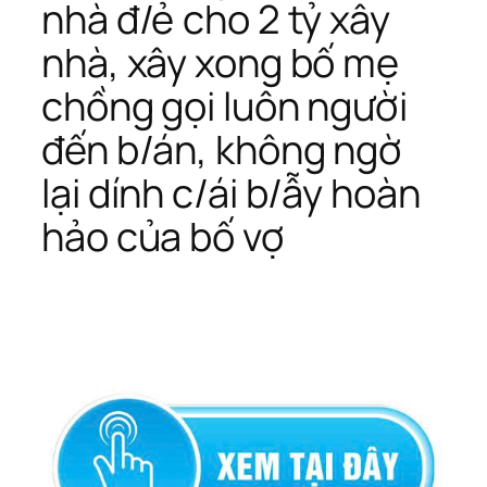
nhà đ/ẻ cho 2 tỷ xây
nhà, xây xong bố mẹ
chồng gọi luôn người
đến b/án, không ngờ
lại dính c/ái b/ẫy hoàn
hảo của bố vợ