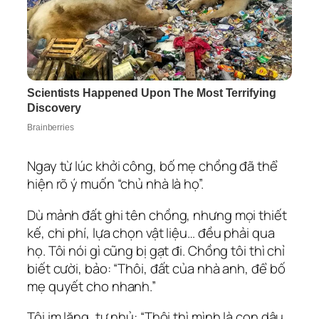
Ngay từ lúc khởi công, bố mẹ chồng đã thể
hiện rõ ý muốn “chủ nhà là họ”.
Dù mảnh đất ghi tên chồng, nhưng mọi thiết
kế, chi phí, lựa chọn vật liệu… đều phải qua
họ. Tôi nói gì cũng bị gạt đi. Chồng tôi thì chỉ
biết cười, bảo: “Thôi, đất của nhà anh, để bố
mẹ quyết cho nhanh.”
Tôi im lặng, tự nhủ: “Thôi thì mình là con dâu,