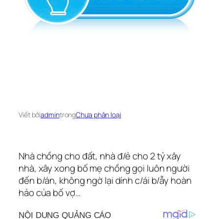
Viết bởi
admin
trong
Chưa phân loại
Nhà chồng cho đất, nhà đ/ẻ cho 2 tỷ xây
nhà, xây xong bố mẹ chồng gọi luôn người
đến b/án, không ngờ lại dính c/ái b/ẫy hoàn
hảo của bố vợ…