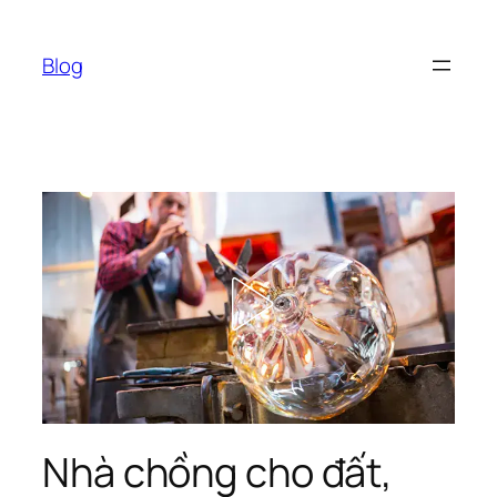
Chuyển
đến
Blog
phần
nội
dung
Nhà chồng cho đất,