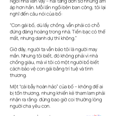
Ngôi nhà vẫn vậy – hai tầng đơn sơ nhưng ấm
áp hơn hẳn. Mỗi lần ngồi bên ban công, tôi lại
nghĩ đến câu nói của bố:
“Con gái bố, dù lấy chồng, vẫn phải có chỗ
đứng đàng hoàng trong nhà. Tiền bạc có thể
mất, nhưng danh dự thì không.”
Giờ đây, người ta vẫn bảo tôi là người may
mắn. Nhưng tôi biết, đó không phải vì nhà
chồng giàu, mà vì tôi có một người bố biết
cách bảo vệ con gái bằng trí tuệ và tình
thương.
Một “cái bẫy hoàn hảo” của bố – không để ai
bị tổn thương, nhưng khiến kẻ tham lam phải
nhận ra rằng: đừng bao giờ coi thường lòng
người cha yêu con.