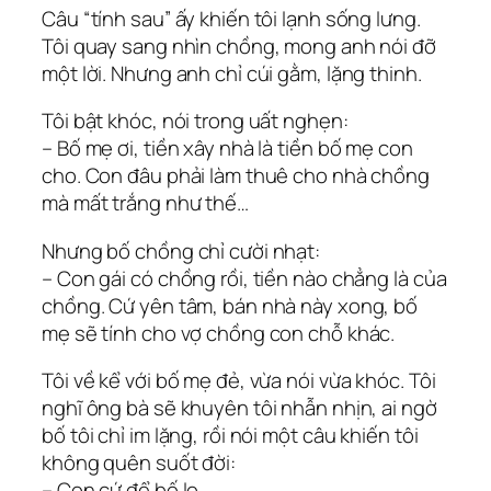
Câu “tính sau” ấy khiến tôi lạnh sống lưng.
Tôi quay sang nhìn chồng, mong anh nói đỡ
một lời. Nhưng anh chỉ cúi gằm, lặng thinh.
Tôi bật khóc, nói trong uất nghẹn:
– Bố mẹ ơi, tiền xây nhà là tiền bố mẹ con
cho. Con đâu phải làm thuê cho nhà chồng
mà mất trắng như thế…
Nhưng bố chồng chỉ cười nhạt:
– Con gái có chồng rồi, tiền nào chẳng là của
chồng. Cứ yên tâm, bán nhà này xong, bố
mẹ sẽ tính cho vợ chồng con chỗ khác.
Tôi về kể với bố mẹ đẻ, vừa nói vừa khóc. Tôi
nghĩ ông bà sẽ khuyên tôi nhẫn nhịn, ai ngờ
bố tôi chỉ im lặng, rồi nói một câu khiến tôi
không quên suốt đời:
– Con cứ để bố lo.