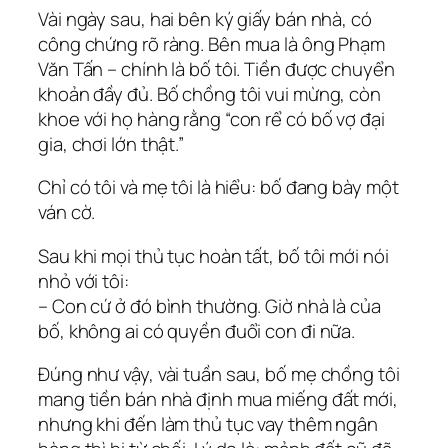
Vài ngày sau, hai bên ký giấy bán nhà, có
công chứng rõ ràng. Bên mua là ông Phạm
Văn Tấn – chính là bố tôi. Tiền được chuyển
khoản đầy đủ. Bố chồng tôi vui mừng, còn
khoe với họ hàng rằng “con rể có bố vợ đại
gia, chơi lớn thật.”
Chỉ có tôi và mẹ tôi là hiểu: bố đang bày một
ván cờ.
Sau khi mọi thủ tục hoàn tất, bố tôi mới nói
nhỏ với tôi:
– Con cứ ở đó bình thường. Giờ nhà là của
bố, không ai có quyền đuổi con đi nữa.
Đúng như vậy, vài tuần sau, bố mẹ chồng tôi
mang tiền bán nhà định mua miếng đất mới,
nhưng khi đến làm thủ tục vay thêm ngân