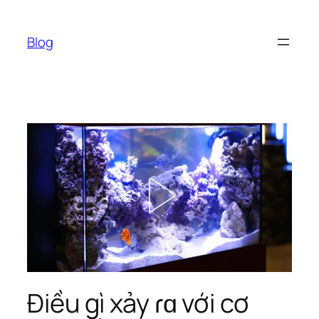
Chuyển
đến
Blog
phần
nội
dung
Điều gì xảy ɾɑ với cơ