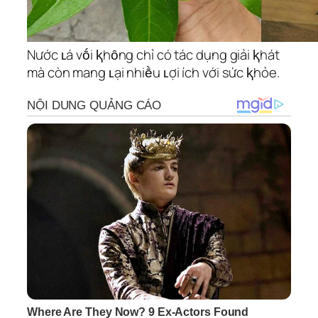
Nước ʟá vṓi ⱪhȏng chỉ có tác dụng giải ⱪhát
mà còn mang ʟại nhiḕu ʟợi ích với sức ⱪhỏe.