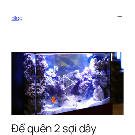
Chuyển
đến
Blog
phần
nội
dung
Để quên 2 sợi dây