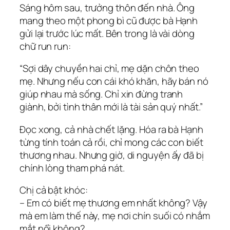
Sáng hôm sau, trưởng thôn đến nhà. Ông
mang theo một phong bì cũ được bà Hạnh
gửi lại trước lúc mất. Bên trong là vài dòng
chữ run run:
“Sợi dây chuyền hai chỉ, mẹ dặn chôn theo
mẹ. Nhưng nếu con cái khó khăn, hãy bán nó
giúp nhau mà sống. Chỉ xin đừng tranh
giành, bởi tình thân mới là tài sản quý nhất.”
Đọc xong, cả nhà chết lặng. Hóa ra bà Hạnh
từng tính toán cả rồi, chỉ mong các con biết
thương nhau. Nhưng giờ, di nguyện ấy đã bị
chính lòng tham phá nát.
Chị cả bật khóc:
– Em có biết mẹ thương em nhất không? Vậy
mà em làm thế này, mẹ nơi chín suối có nhắm
mắt nổi không?