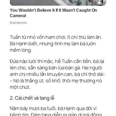
Tuấn từ nhỏ vốn ham chơi, ít chí thú làm ăn.
Bà Hạnh biết, nhưng tình mẹ làm bà luôn
mềm lòng.
Đứa nào lười thì mặc, hễ Tuấn cần tiền, bà lại
lén cho, sẵn sàng bán lúa bán gà. Hai người
anh chị nhiều lần khuyên can, bà chỉ thở dài:
– Nó là thằng út, số khổ, thôi mẹ thương nó
một chút.
2. Cái chết và tang lễ
Năm bảy mươi ba tuổi, bà Hạnh qua đời vì
bệnh tim. Đám tang diễn ra giản dị mà đông