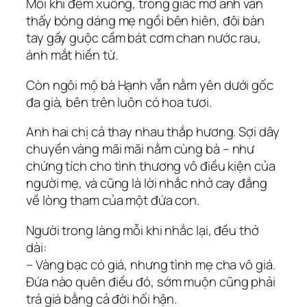
Mỗi khi đêm xuống, trong giấc mơ anh vẫn
thấy bóng dáng mẹ ngồi bên hiên, đôi bàn
tay gầy guộc cầm bát cơm chan nước rau,
ánh mắt hiền từ.
Còn ngôi mộ bà Hạnh vẫn nằm yên dưới gốc
đa già, bên trên luôn có hoa tươi.
Anh hai chị cả thay nhau thắp hương. Sợi dây
chuyền vàng mãi mãi nằm cùng bà – như
chứng tích cho tình thương vô điều kiện của
người mẹ, và cũng là lời nhắc nhở cay đắng
về lòng tham của một đứa con.
Người trong làng mỗi khi nhắc lại, đều thở
dài:
– Vàng bạc có giá, nhưng tình mẹ cha vô giá.
Đứa nào quên điều đó, sớm muộn cũng phải
trả giá bằng cả đời hối hận.