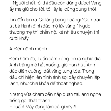
– Người chết rồi thì đâu còn dùng được! Vàng
ấy mẹ giữ cho tôi, tôi lấy lại cũng đúng thôi.
Tin đồn lan ra. Cả làng bàng hoàng: “Con trai
út bà Hạnh định đào mộ lấy vàng!”. Người
thương mẹ thì phẫn nộ, kẻ nhiều chuyện thì
cười khẩy.
4. Đêm định mệnh
Đêm hôm đó, Tuấn cầm xẻng lén ra nghĩa địa.
Ánh trăng mờ hắt xuống, gió hun hút. Anh
đào điên cuồng, đất văng tung tóe. Trong
đầu chỉ hiện lên hình ảnh sợi dây chuyền lấp
lánh, như chìa khóa để thoát nghèo.
Nhưng vừa chạm đến nắp quan tài, anh nghe
tiếng gọi thất thanh:
– Tuấn! Mày đang làm cái gì vậy?!