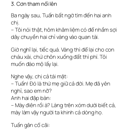
3. Cơn tham nổi lên
Ba ngày sau, Tuấn bất ngờ tìm đến hai anh
chị.
– Tôi nói thật, hôm khâm liệm có để nhầm sợi
dây chuyền hai chỉ vàng vào quan tài.
Giờ nghĩ lại, tiếc quá. Vàng thì để lại cho con
cháu xài, chứ chôn xuống đất thì phí. Tôi
muốn đào mộ lấy lại.
Nghe vậy, chị cả tái mặt:
– Tuấn! Đó là thứ mẹ giữ cả đời. Mẹ đã yên
nghỉ, sao em nỡ?
Anh hai đập bàn:
– Mày điên rồi à? Làng trên xóm dưới biết cả,
mày làm vậy người ta khinh cả dòng họ.
Tuấn gân cổ cãi: