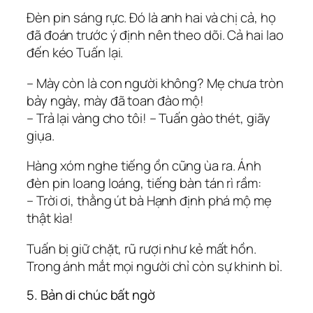
Đèn pin sáng rực. Đó là anh hai và chị cả, họ
đã đoán trước ý định nên theo dõi. Cả hai lao
đến kéo Tuấn lại.
– Mày còn là con người không? Mẹ chưa tròn
bảy ngày, mày đã toan đào mộ!
– Trả lại vàng cho tôi! – Tuấn gào thét, giãy
giụa.
Hàng xóm nghe tiếng ồn cũng ùa ra. Ánh
đèn pin loang loáng, tiếng bàn tán rì rầm:
– Trời ơi, thằng út bà Hạnh định phá mộ mẹ
thật kìa!
Tuấn bị giữ chặt, rũ rượi như kẻ mất hồn.
Trong ánh mắt mọi người chỉ còn sự khinh bỉ.
5. Bản di chúc bất ngờ