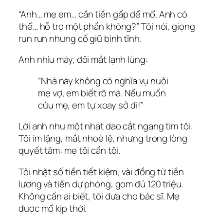
“Anh… mẹ em… cần tiền gấp để mổ. Anh có
thể… hỗ trợ một phần không?” Tôi nói, giọng
run run nhưng cố giữ bình tĩnh.
Anh nhíu mày, đôi mắt lạnh lùng:
“Nhà này không có nghĩa vụ nuôi
mẹ vợ, em biết rõ mà. Nếu muốn
cứu mẹ, em tự xoay sở đi!”
Lời anh như một nhát dao cắt ngang tim tôi.
Tôi im lặng, mắt nhoè lệ, nhưng trong lòng
quyết tâm: mẹ tôi cần tôi.
Tôi nhặt số tiền tiết kiệm, vài đồng từ tiền
lương và tiền dự phòng, gom đủ 120 triệu.
Không cần ai biết, tôi đưa cho bác sĩ. Mẹ
được mổ kịp thời.