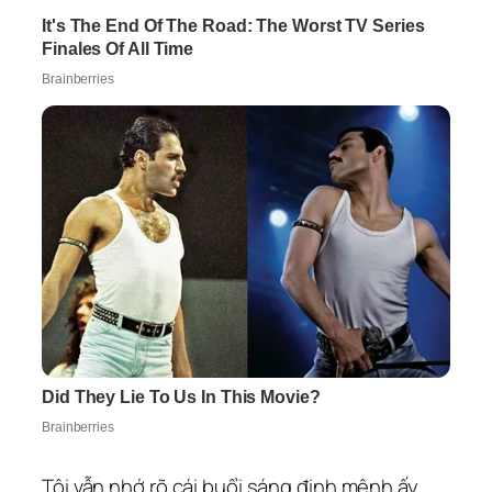
Tôi vẫn nhớ rõ cái buổi sáng định mệnh ấy.