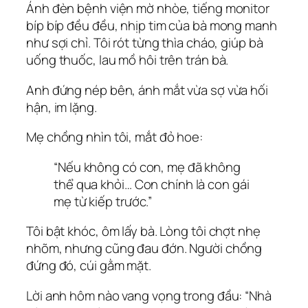
Ánh đèn bệnh viện mờ nhòe, tiếng monitor
bíp bíp đều đều, nhịp tim của bà mong manh
như sợi chỉ. Tôi rót từng thìa cháo, giúp bà
uống thuốc, lau mồ hôi trên trán bà.
Anh đứng nép bên, ánh mắt vừa sợ vừa hối
hận, im lặng.
Mẹ chồng nhìn tôi, mắt đỏ hoe:
“Nếu không có con, mẹ đã không
thể qua khỏi… Con chính là con gái
mẹ từ kiếp trước.”
Tôi bật khóc, ôm lấy bà. Lòng tôi chợt nhẹ
nhõm, nhưng cũng đau đớn. Người chồng
đứng đó, cúi gằm mặt.
Lời anh hôm nào vang vọng trong đầu:
“Nhà