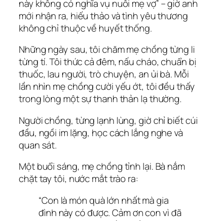
này không có nghĩa vụ nuôi mẹ vợ”
– giờ anh
mới nhận ra, hiếu thảo và tình yêu thương
không chỉ thuộc về huyết thống.
Những ngày sau, tôi chăm mẹ chồng từng li
từng tí. Tôi thức cả đêm, nấu cháo, chuẩn bị
thuốc, lau người, trò chuyện, an ủi bà. Mỗi
lần nhìn mẹ chồng cười yếu ớt, tôi đều thấy
trong lòng một sự thanh thản lạ thường.
Người chồng, từng lạnh lùng, giờ chỉ biết cúi
đầu, ngồi im lặng, học cách lắng nghe và
quan sát.
Một buổi sáng, mẹ chồng tỉnh lại. Bà nắm
chặt tay tôi, nước mắt trào ra:
“Con là món quà lớn nhất mà gia
đình này có được. Cảm ơn con vì đã