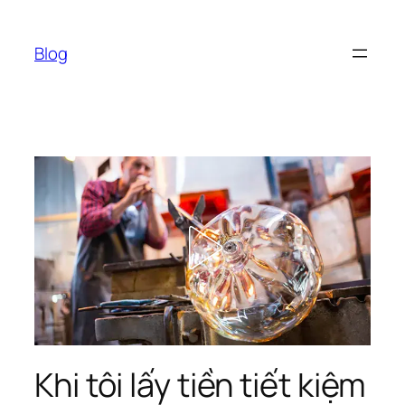
Chuyển
đến
Blog
phần
nội
dung
Khi tôi lấy tiền tiết kiệm