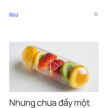
Chuyển
đến
Blog
phần
nội
dung
Nhưng chưa đầy một