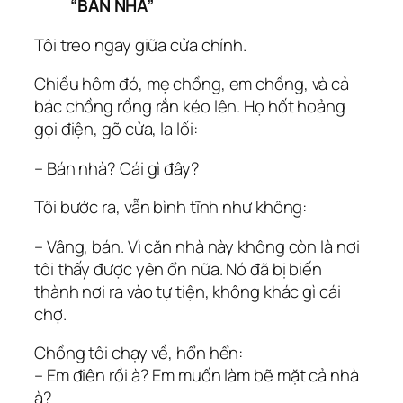
“BÁN NHÀ”
Tôi treo ngay giữa cửa chính.
Chiều hôm đó, mẹ chồng, em chồng, và cả
bác chồng rồng rắn kéo lên. Họ hốt hoảng
gọi điện, gõ cửa, la lối:
– Bán nhà? Cái gì đây?
Tôi bước ra, vẫn bình tĩnh như không:
– Vâng, bán. Vì căn nhà này không còn là nơi
tôi thấy được yên ổn nữa. Nó đã bị biến
thành nơi ra vào tự tiện, không khác gì cái
chợ.
Chồng tôi chạy về, hổn hển:
– Em điên rồi à? Em muốn làm bẽ mặt cả nhà
à?