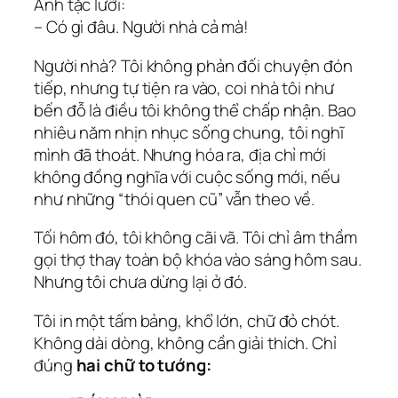
Anh tặc lưỡi:
– Có gì đâu. Người nhà cả mà!
Người nhà? Tôi không phản đối chuyện đón
tiếp, nhưng tự tiện ra vào, coi nhà tôi như
bến đỗ là điều tôi không thể chấp nhận. Bao
nhiêu năm nhịn nhục sống chung, tôi nghĩ
mình đã thoát. Nhưng hóa ra, địa chỉ mới
không đồng nghĩa với cuộc sống mới, nếu
như những “thói quen cũ” vẫn theo về.
Tối hôm đó, tôi không cãi vã. Tôi chỉ âm thầm
gọi thợ thay toàn bộ khóa vào sáng hôm sau.
Nhưng tôi chưa dừng lại ở đó.
Tôi in một tấm bảng, khổ lớn, chữ đỏ chót.
Không dài dòng, không cần giải thích. Chỉ
đúng
hai chữ to tướng: