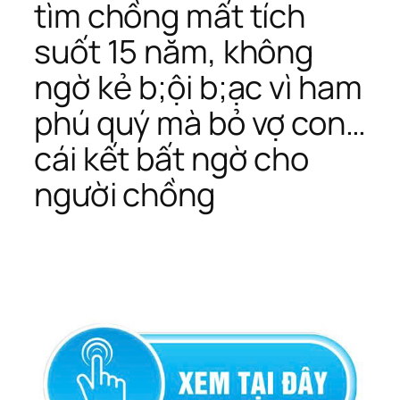
tìm chồng mất tích
suốt 15 năm, không
ngờ kẻ b;ội b;ạc vì ham
phú quý mà bỏ vợ con…
cái kết bất ngờ cho
người chồng