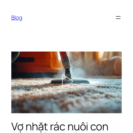
Chuyển
đến
Blog
phần
nội
dung
Vợ nhặt rác nuôi con