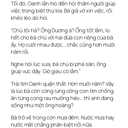
Tối đó, Oanh lần mò đến hỏi thăm người giúp
việc trong biệt thự kia. Bà giả vờ xin việc, rồi
khéo léo dò hỏi.
“Chủ tôi hả? Ông Dương á? Ổng tốt lắm, lo
hết cho bà chủ với hai đứa con riêng của bà
ấy. Họ cưới nhau được… chắc cũng hơn mười
năm rồi.
Nghe nói lúc xưa, bà chủ bị phá sản, ổng
giúp vực dậy. Giờ giàu có lắm.”
Trái tim Oanh quặn thắt. Hơn mười năm? Vậy
là lúc bà còn còng lưng cõng con tìm chồng,
ăn từng cọng rau muống héo… thì anh đang
sống như một ông hoàng?
Bà trở về trong cơn mưa đêm. Nước mưa hay
nước mắt chẳng phân biệt nổi nữa.