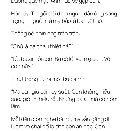
Dương gục mặt. Anh hứa sẽ gặp con.
Hôm ấy, Tí ngồi đối diện người đàn ông sang
trọng – người mà mẹ bảo là ba ruột nó.
Thằng bé nhìn ông trân trân:
“Chú là ba cháu thiệt hả?”
“Ừ… ba xin lỗi con. Ba có lỗi với mẹ con. Với
con nữa.”
Tí rút trong túi ra một bức ảnh:
“Má con giữ cái này suốt. Con không hiểu
sao, giờ thì hiểu rồi. Nhưng ba à… má con ốm
lắm.
Mỗi đêm con nghe bà ho, mà vẫn gắng đi
lượm ve chai để lo cho con ăn học. Con