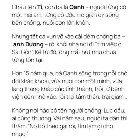
Cháu tên
Tí
, còn bà là
Oanh
– người từng có
một mái ấm, từng có ước mơ giản dị: sống
bên chồng, nuôi con lớn khôn.
Nhưng tất cả vụn vỡ vào cái đêm chồng bà –
anh Dương
– rời khỏi nhà nói đi “tìm việc ở
Sài Gòn”. Kể từ đó, ông mất hút như chưa
từng tồn tại.
Hơn 15 năm qua, bà Oanh sống trong nỗi chờ
đợi khắc khoải, vừa nuôi con một mình, vừa
lang thang khắp các tỉnh thành, hỏi từ bệnh
viện đến nhà xác, rồi trại tâm thần, trại giam…
Không nơi nào có tên người chồng. Lúc đầu,
ai cũng thương. Vài năm sau, người ta dần thì
thầm: “Nó bỏ theo gái rồi, tìm làm gì cho
nhục.”