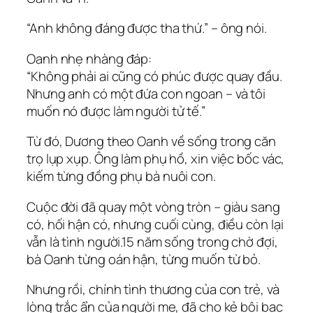
“Anh không đáng được tha thứ.” – ông nói.
Oanh nhẹ nhàng đáp:
“Không phải ai cũng có phúc được quay đầu.
Nhưng anh có một đứa con ngoan – và tôi
muốn nó được làm người tử tế.”
Từ đó, Dương theo Oanh về sống trong căn
trọ lụp xụp. Ông làm phụ hồ, xin việc bốc vác,
kiếm từng đồng phụ bà nuôi con.
Cuộc đời đã quay một vòng tròn – giàu sang
có, hối hận có, nhưng cuối cùng, điều còn lại
vẫn là tình người.15 năm sống trong chờ đợi,
bà Oanh từng oán hận, từng muốn từ bỏ.
Nhưng rồi, chính tình thương của con trẻ, và
lòng trắc ẩn của người mẹ, đã cho kẻ bội bạc