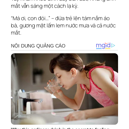
mắt vẫn sáng một cách lạ kỳ.
“Má ơi, con đói…” – đứa trẻ lên tám nắm áo
bà, gương mặt lấm lem nước mưa và cả nước
mắt.