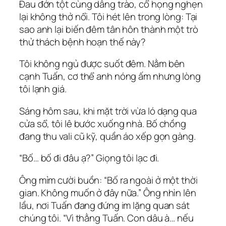
Đau đớn tột cùng dâng trào, cổ họng nghẹn
lại không thở nổi. Tôi hét lên trong lòng: Tại
sao anh lại biến đêm tân hôn thành một trò
thử thách bệnh hoạn thế này?
Tôi không ngủ được suốt đêm. Nằm bên
cạnh Tuấn, cơ thể anh nóng ấm nhưng lòng
tôi lạnh giá.
Sáng hôm sau, khi mặt trời vừa ló dạng qua
cửa sổ, tôi lê bước xuống nhà. Bố chồng
đang thu vali cũ kỹ, quần áo xếp gọn gàng.
“Bố… bố đi đâu ạ?” Giọng tôi lạc đi.
Ông mỉm cười buồn: “Bố ra ngoài ở một thời
gian. Không muốn ở đây nữa.” Ông nhìn lên
lầu, nơi Tuấn đang đứng im lặng quan sát
chúng tôi. “Vì thằng Tuấn. Con dâu à… nếu