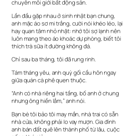
chuyên môi giới bất động sản.
Lần đầu gặp nhau ở sinh nhật bạn chung,
anh mặc áo sơ mi trắng, cười nói khéo léo, lại
hay quan tâm nhỏ nhặt: nhớ tôi sợ lạnh nên
luôn mang theo áo khoác dự phòng, biết tôi
thích trà sữa ít đường không đá.
Chỉ sau ba tháng, tôi đã rung rinh.
Tám tháng yêu, anh quỳ gối cầu hôn ngay
giữa quán cà phê quen thuộc.
“Anh có nhà riêng hai tầng, bố anh ở chung
nhưng ông hiền lắm,” anh nói.
Bạn bè tôi bảo tôi may mắn, nhà trai có sẵn
nhà cửa, không phải lo vay mượn. Gia đình
anh bán đất quê lên thành phố từ lâu, cuộc