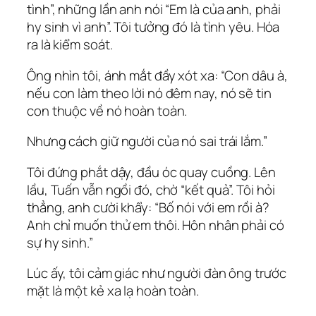
tình”, những lần anh nói “Em là của anh, phải
hy sinh vì anh”. Tôi tưởng đó là tình yêu. Hóa
ra là kiểm soát.
Ông nhìn tôi, ánh mắt đầy xót xa: “Con dâu à,
nếu con làm theo lời nó đêm nay, nó sẽ tin
con thuộc về nó hoàn toàn.
Nhưng cách giữ người của nó sai trái lắm.”
Tôi đứng phắt dậy, đầu óc quay cuồng. Lên
lầu, Tuấn vẫn ngồi đó, chờ “kết quả”. Tôi hỏi
thẳng, anh cười khẩy: “Bố nói với em rồi à?
Anh chỉ muốn thử em thôi. Hôn nhân phải có
sự hy sinh.”
Lúc ấy, tôi cảm giác như người đàn ông trước
mặt là một kẻ xa lạ hoàn toàn.