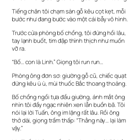
Tiếng chân tôi chạm sàn gỗ kêu cọt kẹt, mỗi
bước như đang bước vào một cái bẫy vô hình.
Trước cửa phòng bố chồng, tôi đứng hồi lâu,
tay lạnh buốt, tim đập thình thịch như muốn
vỡ ra.
“Bố… con là Linh.” Giọng tôi run run…
Phòng ông đơn sơ: giường gỗ cũ, chiếc quạt
đứng kêu ù ù, mùi thuốc Bắc thoang thoảng.
Bố chồng ngồi tựa đầu giường, ánh mắt ông
nhìn tôi đầy ngạc nhiên xen lẫn buồn bã. Tôi
nói lại lời Tuấn, ông im lặng rất lâu. Rồi ông
thở dài, giọng trầm thấp: “Thằng này… lại làm
vậy.”