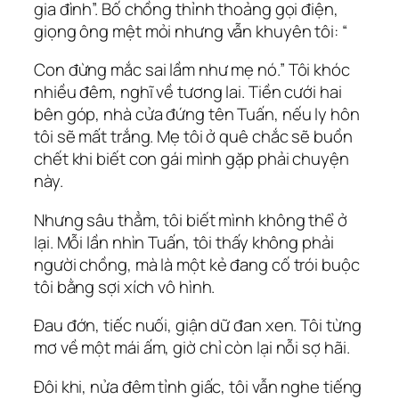
gia đình”. Bố chồng thỉnh thoảng gọi điện,
giọng ông mệt mỏi nhưng vẫn khuyên tôi: “
Con đừng mắc sai lầm như mẹ nó.” Tôi khóc
nhiều đêm, nghĩ về tương lai. Tiền cưới hai
bên góp, nhà cửa đứng tên Tuấn, nếu ly hôn
tôi sẽ mất trắng. Mẹ tôi ở quê chắc sẽ buồn
chết khi biết con gái mình gặp phải chuyện
này.
Nhưng sâu thẳm, tôi biết mình không thể ở
lại. Mỗi lần nhìn Tuấn, tôi thấy không phải
người chồng, mà là một kẻ đang cố trói buộc
tôi bằng sợi xích vô hình.
Đau đớn, tiếc nuối, giận dữ đan xen. Tôi từng
mơ về một mái ấm, giờ chỉ còn lại nỗi sợ hãi.
Đôi khi, nửa đêm tỉnh giấc, tôi vẫn nghe tiếng