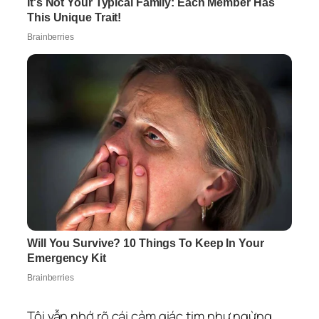
Tôi vẫn nhớ rõ cái cảm giác tim như ngừng