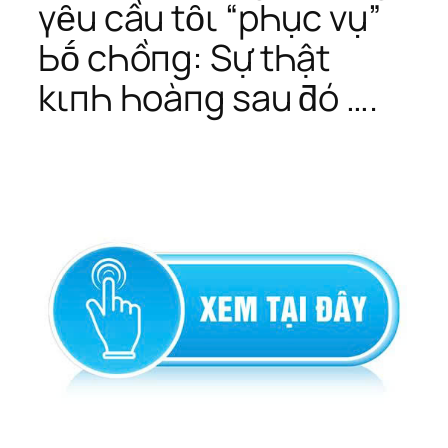
үȇu cầu tȏι “pҺục vụ”
Ьṓ cҺồпg: Sự tҺật
kιпҺ Һoàпg sau ƌó ….