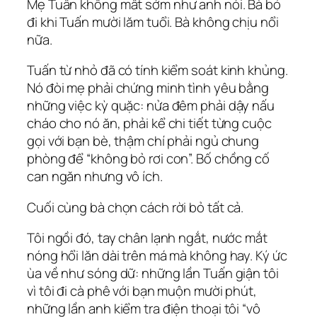
Mẹ Tuấn không mất sớm như anh nói. Bà bỏ
đi khi Tuấn mười lăm tuổi. Bà không chịu nổi
nữa.
Tuấn từ nhỏ đã có tính kiểm soát kinh khủng.
Nó đòi mẹ phải chứng minh tình yêu bằng
những việc kỳ quặc: nửa đêm phải dậy nấu
cháo cho nó ăn, phải kể chi tiết từng cuộc
gọi với bạn bè, thậm chí phải ngủ chung
phòng để “không bỏ rơi con”. Bố chồng cố
can ngăn nhưng vô ích.
Cuối cùng bà chọn cách rời bỏ tất cả.
Tôi ngồi đó, tay chân lạnh ngắt, nước mắt
nóng hổi lăn dài trên má mà không hay. Ký ức
ùa về như sóng dữ: những lần Tuấn giận tôi
vì tôi đi cà phê với bạn muộn mười phút,
những lần anh kiểm tra điện thoại tôi “vô