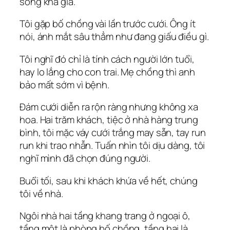
sống khá giả.
Tôi gặp bố chồng vài lần trước cưới. Ông ít
nói, ánh mắt sâu thẳm như đang giấu điều gì.
Tôi nghĩ đó chỉ là tính cách người lớn tuổi,
hay lo lắng cho con trai. Mẹ chồng thì anh
bảo mất sớm vì bệnh.
Đám cưới diễn ra rộn ràng nhưng không xa
hoa. Hai trăm khách, tiệc ở nhà hàng trung
bình, tôi mặc váy cưới trắng may sẵn, tay run
run khi trao nhẫn. Tuấn nhìn tôi dịu dàng, tôi
nghĩ mình đã chọn đúng người.
Buổi tối, sau khi khách khứa về hết, chúng
tôi về nhà.
Ngôi nhà hai tầng khang trang ở ngoại ô,
tầng một là phòng bố chồng, tầng hai là