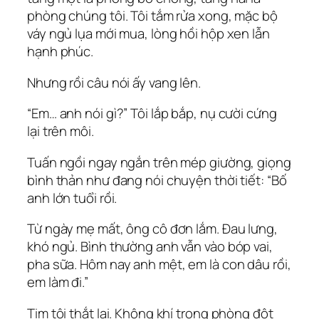
phòng chúng tôi. Tôi tắm rửa xong, mặc bộ
váy ngủ lụa mới mua, lòng hồi hộp xen lẫn
hạnh phúc.
Nhưng rồi câu nói ấy vang lên.
“Em… anh nói gì?” Tôi lắp bắp, nụ cười cứng
lại trên môi.
Tuấn ngồi ngay ngắn trên mép giường, giọng
bình thản như đang nói chuyện thời tiết: “Bố
anh lớn tuổi rồi.
Từ ngày mẹ mất, ông cô đơn lắm. Đau lưng,
khó ngủ. Bình thường anh vẫn vào bóp vai,
pha sữa. Hôm nay anh mệt, em là con dâu rồi,
em làm đi.”
Tim tôi thắt lại. Không khí trong phòng đột