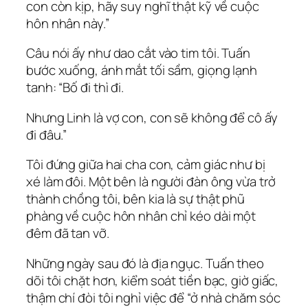
con còn kịp, hãy suy nghĩ thật kỹ về cuộc
hôn nhân này.”
Câu nói ấy như dao cắt vào tim tôi. Tuấn
bước xuống, ánh mắt tối sầm, giọng lạnh
tanh: “Bố đi thì đi.
Nhưng Linh là vợ con, con sẽ không để cô ấy
đi đâu.”
Tôi đứng giữa hai cha con, cảm giác như bị
xé làm đôi. Một bên là người đàn ông vừa trở
thành chồng tôi, bên kia là sự thật phũ
phàng về cuộc hôn nhân chỉ kéo dài một
đêm đã tan vỡ.
Những ngày sau đó là địa ngục. Tuấn theo
dõi tôi chặt hơn, kiểm soát tiền bạc, giờ giấc,
thậm chí đòi tôi nghỉ việc để “ở nhà chăm sóc