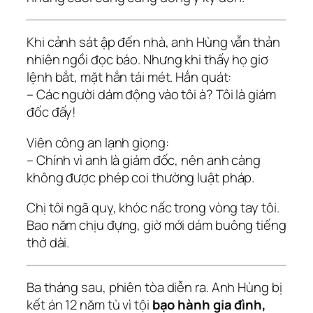
Khi cảnh sát ập đến nhà, anh Hùng vẫn thản
nhiên ngồi đọc báo. Nhưng khi thấy họ giơ
lệnh bắt, mặt hắn tái mét. Hắn quát:
– Các người dám động vào tôi à? Tôi là giám
đốc đấy!
Viên công an lạnh giọng:
– Chính vì anh là giám đốc, nên anh càng
không được phép coi thường luật pháp.
Chị tôi ngã quỵ, khóc nấc trong vòng tay tôi.
Bao năm chịu đựng, giờ mới dám buông tiếng
thở dài.
Ba tháng sau, phiên tòa diễn ra. Anh Hùng bị
kết án 12 năm tù vì tội
bạo hành gia đình,