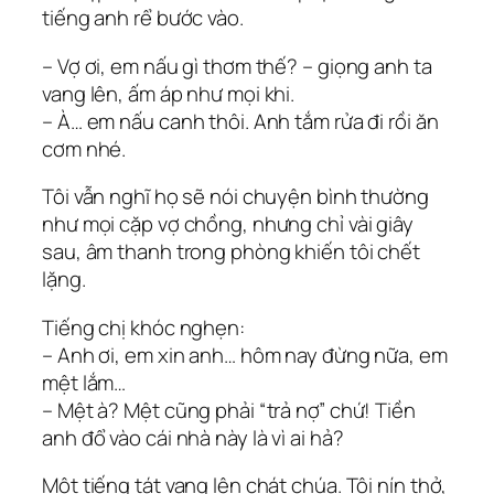
tiếng anh rể bước vào.
– Vợ ơi, em nấu gì thơm thế? – giọng anh ta
vang lên, ấm áp như mọi khi.
– À… em nấu canh thôi. Anh tắm rửa đi rồi ăn
cơm nhé.
Tôi vẫn nghĩ họ sẽ nói chuyện bình thường
như mọi cặp vợ chồng, nhưng chỉ vài giây
sau, âm thanh trong phòng khiến tôi chết
lặng.
Tiếng chị khóc nghẹn:
– Anh ơi, em xin anh… hôm nay đừng nữa, em
mệt lắm…
– Mệt à? Mệt cũng phải “trả nợ” chứ! Tiền
anh đổ vào cái nhà này là vì ai hả?
Một tiếng tát vang lên chát chúa. Tôi nín thở,