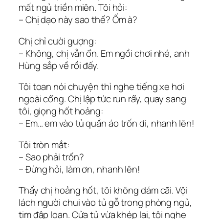
mất ngủ triền miên. Tôi hỏi:
– Chị dạo này sao thế? Ốm à?
Chị chỉ cười gượng:
– Không, chị vẫn ổn. Em ngồi chơi nhé, anh
Hùng sắp về rồi đấy.
Tôi toan nói chuyện thì nghe tiếng xe hơi
ngoài cổng. Chị lập tức run rẩy, quay sang
tôi, giọng hốt hoảng:
– Em… em vào tủ quần áo trốn đi, nhanh lên!
Tôi tròn mắt:
– Sao phải trốn?
– Đừng hỏi, làm ơn, nhanh lên!
Thấy chị hoảng hốt, tôi không dám cãi. Vội
lách người chui vào tủ gỗ trong phòng ngủ,
tim đập loạn. Cửa tủ vừa khép lại, tôi nghe