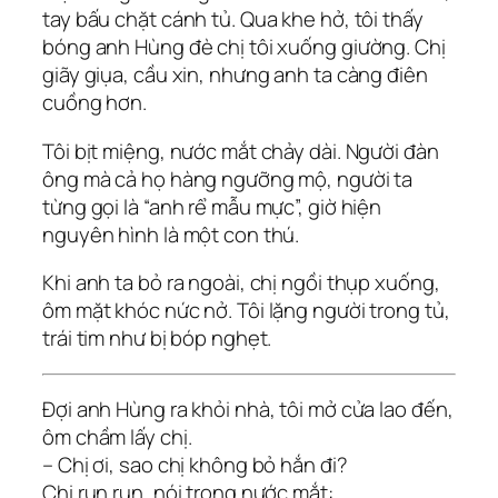
tay bấu chặt cánh tủ. Qua khe hở, tôi thấy
bóng anh Hùng đè chị tôi xuống giường. Chị
giãy giụa, cầu xin, nhưng anh ta càng điên
cuồng hơn.
Tôi bịt miệng, nước mắt chảy dài. Người đàn
ông mà cả họ hàng ngưỡng mộ, người ta
từng gọi là “anh rể mẫu mực”, giờ hiện
nguyên hình là một con thú.
Khi anh ta bỏ ra ngoài, chị ngồi thụp xuống,
ôm mặt khóc nức nở. Tôi lặng người trong tủ,
trái tim như bị bóp nghẹt.
Đợi anh Hùng ra khỏi nhà, tôi mở cửa lao đến,
ôm chầm lấy chị.
– Chị ơi, sao chị không bỏ hắn đi?
Chị run run, nói trong nước mắt: