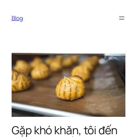
Chuyển
đến
Blog
phần
nội
dung
Gặp khó khăn, tôi đến