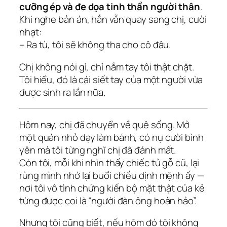
cưỡng ép và đe dọa tinh thần người thân
.
Khi nghe bản án, hắn vẫn quay sang chị, cười
nhạt:
– Ra tù, tôi sẽ không tha cho cô đâu.
Chị không nói gì, chỉ nắm tay tôi thật chặt.
Tôi hiểu, đó là cái siết tay của một người vừa
được sinh ra lần nữa.
Hôm nay, chị đã chuyển về quê sống. Mở
một quán nhỏ dạy làm bánh, có nụ cười bình
yên mà tôi từng nghĩ chị đã đánh mất.
Còn tôi, mỗi khi nhìn thấy chiếc tủ gỗ cũ, lại
rùng mình nhớ lại buổi chiều định mệnh ấy —
nơi tôi vô tình chứng kiến bộ mặt thật của kẻ
từng được coi là “người đàn ông hoàn hảo”.
Nhưng tôi cũng biết, nếu hôm đó tôi không