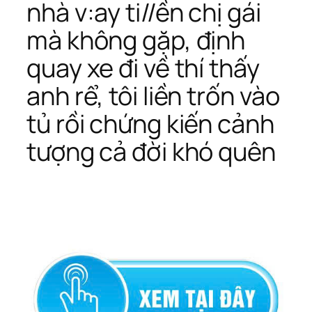
nhà v:ay ti//ền chị gái
mà không gặp, định
quay xe đi về thí thấy
anh rể, tôi liền trốn vào
tủ rồi chứng kiến cảnh
tượng cả đời khó quên