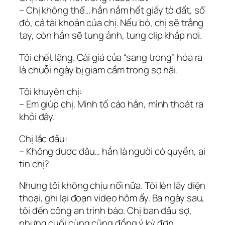
– Chị không thể… hắn nắm hết giấy tờ đất, sổ
đỏ, cả tài khoản của chị. Nếu bỏ, chị sẽ trắng
tay, còn hắn sẽ tung ảnh, tung clip khắp nơi.
Tôi chết lặng. Cái giá của “sang trọng” hóa ra
là chuỗi ngày bị giam cầm trong sợ hãi.
Tôi khuyên chị:
– Em giúp chị. Mình tố cáo hắn, mình thoát ra
khỏi đây.
Chị lắc đầu:
– Không được đâu… hắn là người có quyền, ai
tin chị?
Nhưng tôi không chịu nổi nữa. Tôi lén lấy điện
thoại, ghi lại đoạn video hôm ấy. Ba ngày sau,
tôi đến công an trình báo. Chị ban đầu sợ,
nhưng cuối cùng cũng đồng ý ký đơn.