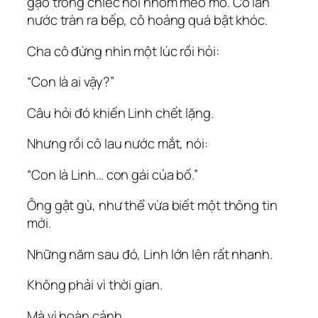
gạo trong chiếc nồi nhôm méo mó. Có lần
nước tràn ra bếp, cô hoảng quá bật khóc.
Cha cô đứng nhìn một lúc rồi hỏi:
“Con là ai vậy?”
Câu hỏi đó khiến Linh chết lặng.
Nhưng rồi cô lau nước mắt, nói:
“Con là Linh… con gái của bố.”
Ông gật gù, như thể vừa biết một thông tin
mới.
Những năm sau đó, Linh lớn lên rất nhanh.
Không phải vì thời gian.
Mà vì hoàn cảnh.