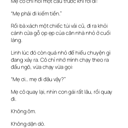
Mẹ cô chỉ nói một câu trước khi rời đi:
“Mẹ phải đi kiếm tiền.”
Rồi bà xách một chiếc túi vải cũ, đi ra khỏi
cánh cửa gỗ ọp ẹp của căn nhà nhỏ ở cuối
làng.
Linh lúc đó còn quá nhỏ để hiểu chuyện gì
đang xảy ra. Cô chỉ nhớ mình chạy theo ra
đầu ngõ, vừa chạy vừa gọi:
“Mẹ ơi… mẹ đi đâu vậy?”
Mẹ cô quay lại, nhìn con gái rất lâu, rồi quay
đi.
Không ôm.
Không dặn dò.