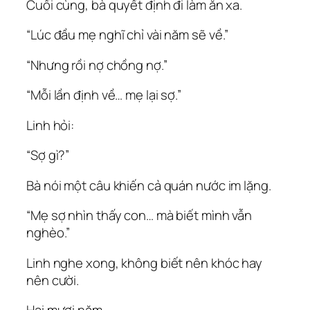
Cuối cùng, bà quyết định đi làm ăn xa.
“Lúc đầu mẹ nghĩ chỉ vài năm sẽ về.”
“Nhưng rồi nợ chồng nợ.”
“Mỗi lần định về… mẹ lại sợ.”
Linh hỏi:
“Sợ gì?”
Bà nói một câu khiến cả quán nước im lặng.
“Mẹ sợ nhìn thấy con… mà biết mình vẫn
nghèo.”
Linh nghe xong, không biết nên khóc hay
nên cười.