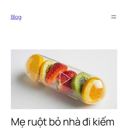
Chuyển
đến
Blog
phần
nội
dung
Mẹ ruột bỏ nhà đi kiếm