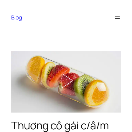
Chuyển
đến
Blog
phần
nội
dung
Thương cô gái c/â/m