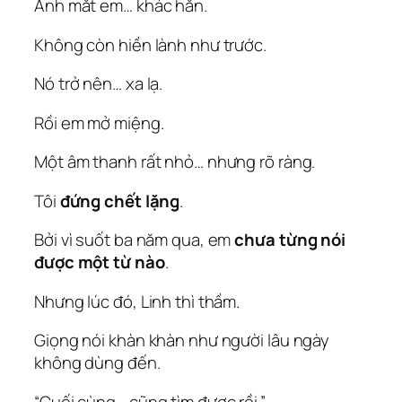
Ánh mắt em… khác hẳn.
Không còn hiền lành như trước.
Nó trở nên… xa lạ.
Rồi em mở miệng.
Một âm thanh rất nhỏ… nhưng rõ ràng.
Tôi
đứng chết lặng
.
Bởi vì suốt ba năm qua, em
chưa từng nói
được một từ nào
.
Nhưng lúc đó, Linh thì thầm.
Giọng nói khàn khàn như người lâu ngày
không dùng đến.
“Cuối cùng… cũng tìm được rồi.”