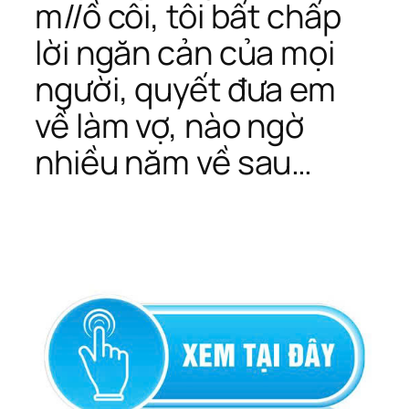
m//ồ côi, tôi bất chấp
lời ngăn cản của mọi
người, quyết đưa em
về làm vợ, nào ngờ
nhiều năm về sau…