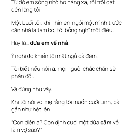
Từ đó em sống nhờ họ hàng xa, rồi trôi dạt
đến làng tôi.
Một buổi tối, khi nhìn em ngồi một mình trước
căn nhà lá tạm bợ, tôi bỗng nghĩ một điều.
Hay là…
đưa em về nhà
.
Ý nghĩ đó khiến tôi mất ngủ cả đêm.
Tôi biết nếu nói ra, mọi người chắc chắn sẽ
phản đối.
Và đúng như vậy.
Khi tôi nói với mẹ rằng tôi muốn cưới Linh, bà
gần như hét lên.
“Con điên à? Con định cưới một đứa
câm
về
làm vợ sao?”