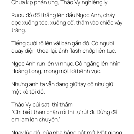
Chưa kịp phản ứng, Thảo Vy nghiêng ly.
Rượu đỏ đổ thẳng lên đầu Ngọc Anh, chảy
dọc xuống tóc, xuống cổ, thấm vào chiếc váy
trắng.
Tiếng cười rộ lên vài bàn gần đó. Có người
quay điện thoại lại, ánh flash chớp liên tục.
Ngọc Anh run lên vì nhục. Cô ngẩng lên nhìn
Hoàng Long, mong một lời bênh vực.
Nhưng anh ta vẫn đang giữ tay cô như giữ
một kẻ tội đồ.
Thảo Vy cúi sát, thì thầm:
“Chị biết thân phận rồi thì tự rút đi. Đừng để
em làm lớn chuyện.”
Ngay lúc đó, cửa nhà hàng bật mở. Một giọng