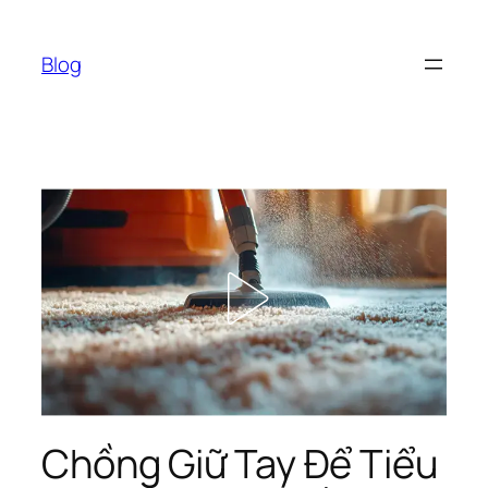
Chuyển
đến
Blog
phần
nội
dung
Chồng Giữ Tay Để Tiểu