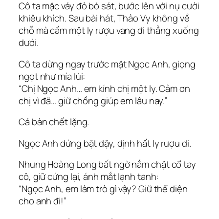
Cô ta mặc váy đỏ bó sát, bước lên với nụ cười
khiêu khích. Sau bài hát, Thảo Vy không về
chỗ mà cầm một ly rượu vang đi thẳng xuống
dưới.
Cô ta dừng ngay trước mặt Ngọc Anh, giọng
ngọt như mía lùi:
“Chị Ngọc Anh… em kính chị một ly. Cảm ơn
chị vì đã… giữ chồng giúp em lâu nay.”
Cả bàn chết lặng.
Ngọc Anh đứng bật dậy, định hất ly rượu đi.
Nhưng Hoàng Long bất ngờ nắm chặt cổ tay
cô, giữ cứng lại, ánh mắt lạnh tanh:
“Ngọc Anh, em làm trò gì vậy? Giữ thể diện
cho anh đi!”