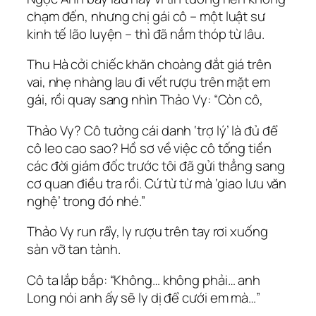
chạm đến, nhưng chị gái cô – một luật sư
kinh tế lão luyện – thì đã nắm thóp từ lâu.
Thu Hà cởi chiếc khăn choàng đắt giá trên
vai, nhẹ nhàng lau đi vết rượu trên mặt em
gái, rồi quay sang nhìn Thảo Vy: “Còn cô,
Thảo Vy? Cô tưởng cái danh ‘trợ lý’ là đủ để
cô leo cao sao? Hồ sơ về việc cô tống tiền
các đời giám đốc trước tôi đã gửi thẳng sang
cơ quan điều tra rồi. Cứ từ từ mà ‘giao lưu văn
nghệ’ trong đó nhé.”
Thảo Vy run rẩy, ly rượu trên tay rơi xuống
sàn vỡ tan tành.
Cô ta lắp bắp: “Không… không phải… anh
Long nói anh ấy sẽ ly dị để cưới em mà…”