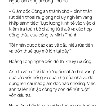
Người đàn ông đi cùng Thu Hà
– Giám đốc Công an thành phố – bình thản
rút điện thoại ra, giọng nói uy nghiêm vang
khắp sảnh tiệc: “Lực lượng kinh tế vào việc đi.
Kiểm tra toàn bộ chứng từ thuế và các hợp
đồng thầu của công ty Minh Thành.
Tôi nhận được báo cáo về dấu hiệu rửa tiền
và trốn thuế quy mô lớn tại đây.”
Hoàng Long nghe đến đó thì khuỵu xuống.
Anh ta vốn dĩ chỉ là kẻ “ngồi mát ăn bát vàng”,
dựa vào vốn liếng và quan hệ của nhà vợ để
dựng lên cái mác giám đốc hào nhoáng. Việc
anh ta lén lút lập công ty con để “rút ruột”
vốn đầu tư,
Ngọc Anh bấy lâu nay vì tin tưởng nên không