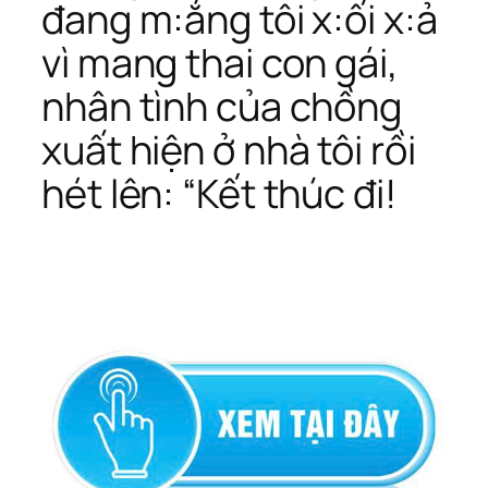
đang m:ắng tôi x:ối x:ả
vì mang thai con gái,
nhân tình của chồng
xuất hiện ở nhà tôi rồi
hét lên: “Kết thúc đi!