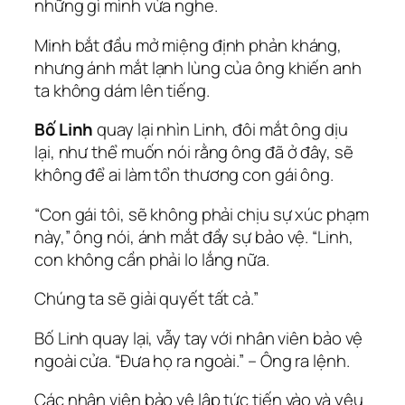
những gì mình vừa nghe.
Minh bắt đầu mở miệng định phản kháng,
nhưng ánh mắt lạnh lùng của ông khiến anh
ta không dám lên tiếng.
Bố Linh
quay lại nhìn Linh, đôi mắt ông dịu
lại, như thể muốn nói rằng ông đã ở đây, sẽ
không để ai làm tổn thương con gái ông.
“Con gái tôi, sẽ không phải chịu sự xúc phạm
này,” ông nói, ánh mắt đầy sự bảo vệ. “Linh,
con không cần phải lo lắng nữa.
Chúng ta sẽ giải quyết tất cả.”
Bố Linh quay lại, vẫy tay với nhân viên bảo vệ
ngoài cửa. “Đưa họ ra ngoài.” – Ông ra lệnh.
Các nhân viên bảo vệ lập tức tiến vào và yêu