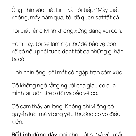
Ông nhìn vào mắt Linh và nói tiếp: “Mày biết
không, mấy năm qua, tôi đã quan sát tất cả.
Tôi biết rằng Minh không xứng đáng với con.
Hôm nay, tôi sẽ làm mọi thứ để bảo vệ con,
kể cả nếu phải tước đoạt tất cả những gì hắn
ta có.”
Linh nhìn ông, đôi mắt cô ngập tràn cảm xúc.
Cô không ngờ rằng người cha giàu có của
mình lại luôn theo dõi và bảo vệ cô.
Cô cảm thấy an lòng. Không chỉ vì ông có
quyền lực, mà vì ông yêu thương cô vô điều
kiện.
Bố Linh đứng dậy
, gọi cho luật sư và yêu cầu