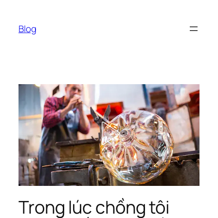
Chuyển
đến
Blog
phần
nội
dung
Trong lúc chồng tôi