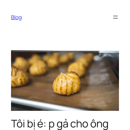
Chuyển
đến
Blog
phần
nội
dung
Tôi bị é: p gả cho ông