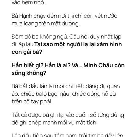
vào hẻm nhỏ.
Bà Hạnh chạy đến nơi thì chỉ còn vệt nước
mưa loang trên mặt đường.
Đêm đó bà không ngủ. Câu hỏi duy nhất lặp
đi lặp lại:
Tại sao một người lạ lại xăm hình
con gái bà?
Hắn biết gì? Hắn là ai? Và… Minh Châu còn
sống không?
Bà bắt đầu lần lại mọi chi tiết: dáng đi, quần
áo, chiếc balô bạc màu, chiếc đồng hồ cũ
trên cổ tay phải.
Tất cả được bà ghi lại vào cuốn sổ từng dùng
để ghi chép manh mối vụ mất tích.
Lần đầu tiên sau tám năm, trái tim bà dấy lên