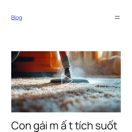
Chuyển
đến
Blog
phần
nội
dung
Con gái m ấ t tích suốt