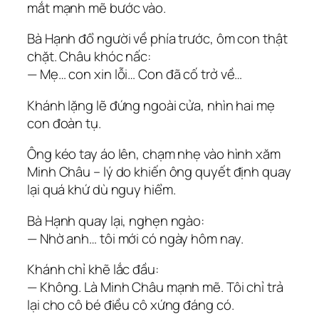
mắt mạnh mẽ bước vào.
Bà Hạnh đổ người về phía trước, ôm con thật
chặt. Châu khóc nấc:
— Mẹ… con xin lỗi… Con đã cố trở về…
Khánh lặng lẽ đứng ngoài cửa, nhìn hai mẹ
con đoàn tụ.
Ông kéo tay áo lên, chạm nhẹ vào hình xăm
Minh Châu – lý do khiến ông quyết định quay
lại quá khứ dù nguy hiểm.
Bà Hạnh quay lại, nghẹn ngào:
— Nhờ anh… tôi mới có ngày hôm nay.
Khánh chỉ khẽ lắc đầu:
— Không. Là Minh Châu mạnh mẽ. Tôi chỉ trả
lại cho cô bé điều cô xứng đáng có.