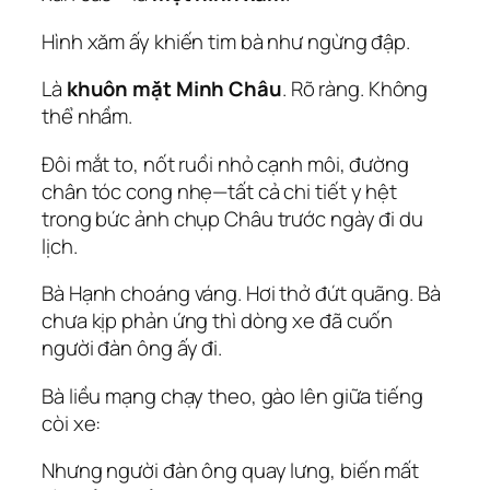
Hình xăm ấy khiến tim bà như ngừng đập.
Là
khuôn mặt Minh Châu
. Rõ ràng. Không
thể nhầm.
Đôi mắt to, nốt ruồi nhỏ cạnh môi, đường
chân tóc cong nhẹ—tất cả chi tiết y hệt
trong bức ảnh chụp Châu trước ngày đi du
lịch.
Bà Hạnh choáng váng. Hơi thở đứt quãng. Bà
chưa kịp phản ứng thì dòng xe đã cuốn
người đàn ông ấy đi.
Bà liều mạng chạy theo, gào lên giữa tiếng
còi xe:
Nhưng người đàn ông quay lưng, biến mất