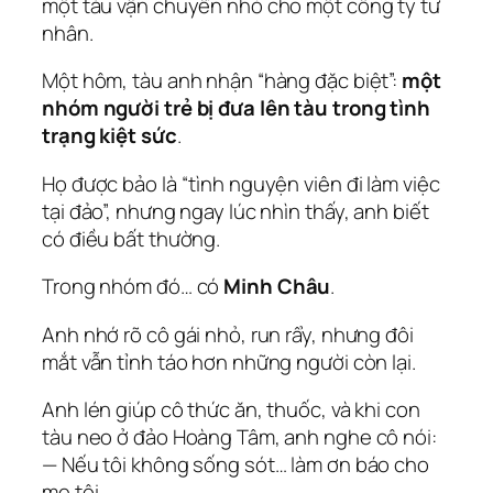
một tàu vận chuyển nhỏ cho một công ty tư
nhân.
Một hôm, tàu anh nhận “hàng đặc biệt”:
một
nhóm người trẻ bị đưa lên tàu trong tình
trạng kiệt sức
.
Họ được bảo là “tình nguyện viên đi làm việc
tại đảo”, nhưng ngay lúc nhìn thấy, anh biết
có điều bất thường.
Trong nhóm đó… có
Minh Châu
.
Anh nhớ rõ cô gái nhỏ, run rẩy, nhưng đôi
mắt vẫn tỉnh táo hơn những người còn lại.
Anh lén giúp cô thức ăn, thuốc, và khi con
tàu neo ở đảo Hoàng Tâm, anh nghe cô nói:
— Nếu tôi không sống sót… làm ơn báo cho
mẹ tôi…