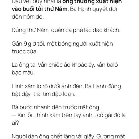
Dấu vết duy nhất là
ông thường xuất hiện
vào buổi tối thứ Năm
. Bà Hạnh quyết đợi
đến hôm đó.
Đúng thứ Năm, quán cà phê lác đác khách.
Gần 9 giờ tối, một bóng người xuất hiện
trước cửa.
Là ông ta. Vẫn chiếc áo khoác ấy, vẫn balô
bạc màu.
Hình xăm lộ rõ dưới ánh đèn. Bà Hạnh đứng
bật dậy, trái tim đập loạn.
Bà bước nhanh đến trước mặt ông.
— Xin lỗi… hình xăm trên tay anh… cô gái đó là
ai?
Người đàn ông chết lặng vài giây. Gương mặt