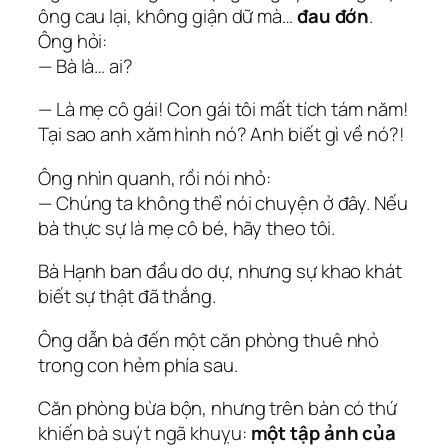
ông cau lại, không giận dữ mà…
đau đớn
.
Ông hỏi:
— Bà là… ai?
— Là mẹ cô gái! Con gái tôi mất tích tám năm!
Tại sao anh xăm hình nó? Anh biết gì về nó?!
Ông nhìn quanh, rồi nói nhỏ:
— Chúng ta không thể nói chuyện ở đây. Nếu
bà thực sự là mẹ cô bé, hãy theo tôi.
Bà Hạnh ban đầu do dự, nhưng sự khao khát
biết sự thật đã thắng.
Ông dẫn bà đến một căn phòng thuê nhỏ
trong con hẻm phía sau.
Căn phòng bừa bộn, nhưng trên bàn có thứ
khiến bà suýt ngã khuỵu:
một tập ảnh của