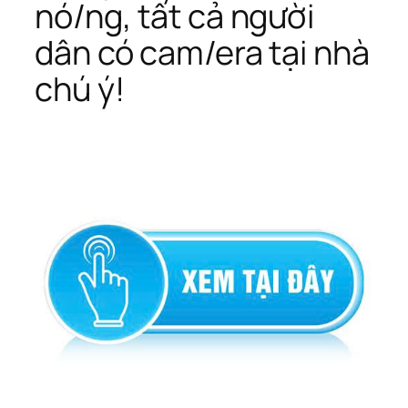
nó/ng, tất cả người
dân có cam/era tại nhà
chú ý!