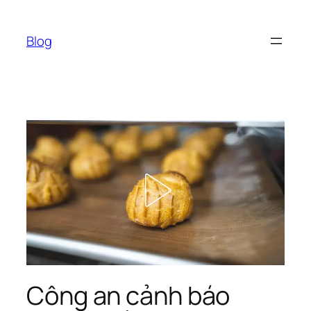
Chuyển
đến
Blog
phần
nội
dung
Công an cảnh báo