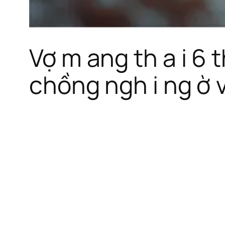
Vợ m ang th a i 6
chồng ngh i ng ờ 