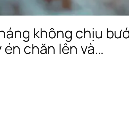
 tháng không chịu bư
v én chăn lên và…