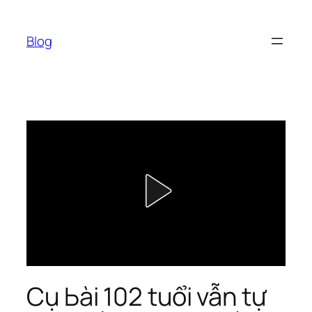
Chuyển
đến
Blog
phần
nội
dung
Cụ Ьài 102 tuổi vẫn tự