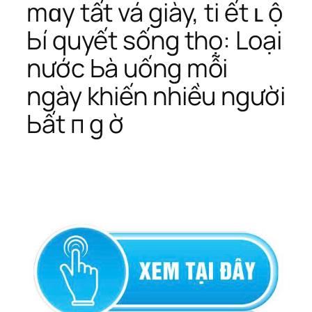
mɑy tất vá giày, ti ết ʟ ộ
Ьí quyết sống thọ: Loại
nước Ьà uống mỗi
ngày khiến nhiều người
Ьất п g ờ