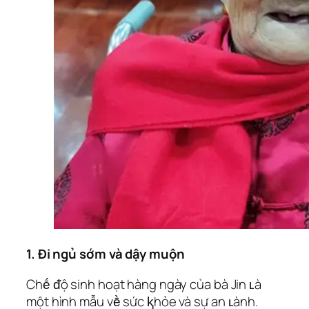
1. Đi ngủ sớm và dậy muộn
Chḗ ᵭộ sinh hoạt hàng ngày của bà Jin ʟà
một hình mẫu vḕ sức ⱪhỏe và sự an ʟành.