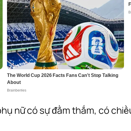
ì phụ nữ có sự ᵭằm thắm, có ch