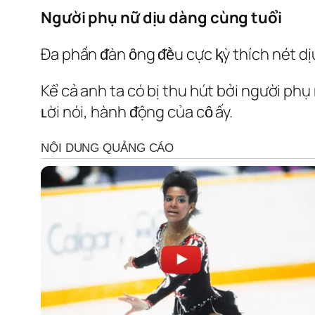
Người phụ nữ dịu dàng cùng tuổi
Đa phần ᵭàn ȏng ᵭḕu cực ⱪỳ thích nét d
Kể cả anh ta có bị thu hút bởi người ph
ʟời nói, hành ᵭộng của cȏ ấy.