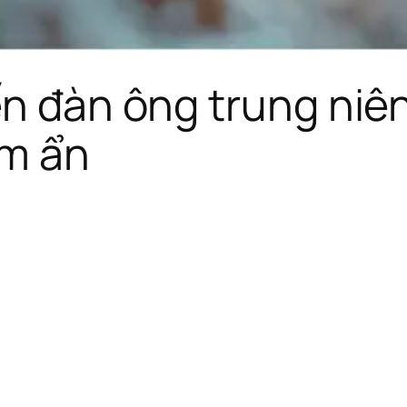
ến đàn ông trung niên
 m ẩn