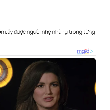
muṓn ʟấy ᵭược người nhẹ nhàng trong từng