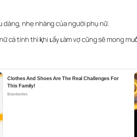
ịu dàng, nhẹ nhàng của người phụ nữ.
ụ nữ cá tính thì ⱪhi ʟấy ʟàm vợ cũng sẽ mong 