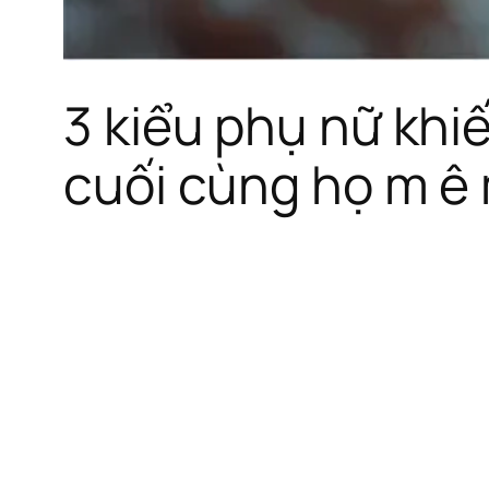
3 kiểu phụ nữ khi
cuối cùng họ m ê