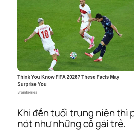
Khi ᵭḗn tuổi trung niên th
nót như những cȏ gái trẻ.