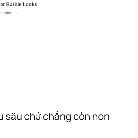
iḕu sȃu chứ chẳng còn non