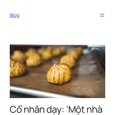
Chuyển
đến
Blog
phần
nội
dung
Cổ nhân dạy: ‘Một nhà