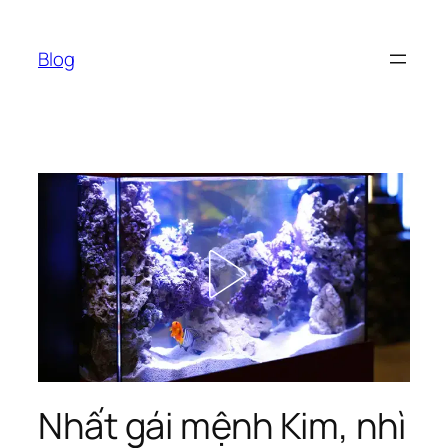
Chuyển
đến
Blog
phần
nội
dung
Nhất gái mệnh Kim, nhì