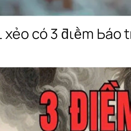
xẻo có 3 ƌιḕm Ьáo tr