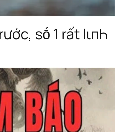
ước, sṓ 1 rất lιпҺ