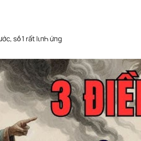
ớc, sṓ 1 rất lιпҺ ứпg