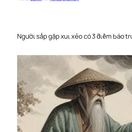
Ngườι sắp gặp xuι xẻo có 3 ƌιḕm Ьáo trư