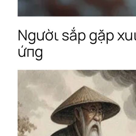
Ngườι sắp gặp xuι 
ứпg