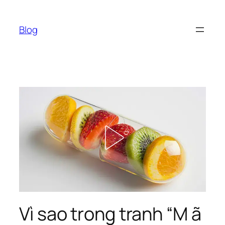
Chuyển
đến
Blog
phần
nội
dung
Vì sao trong tranh “M ã