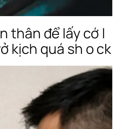
 thân để lấy cớ l
vở kịch quá sh o ck