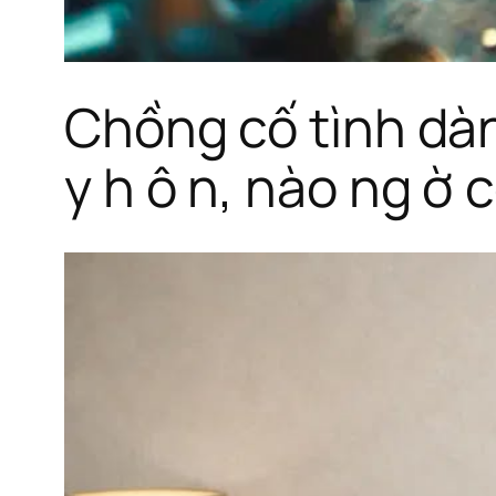
Chồng cố tình dàn 
y h ô n, nào ng ờ 