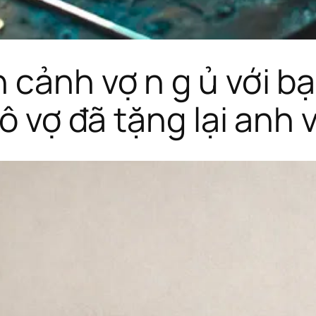
cảnh vợ n g ủ với bạn
cô vợ đã tặng lại anh 