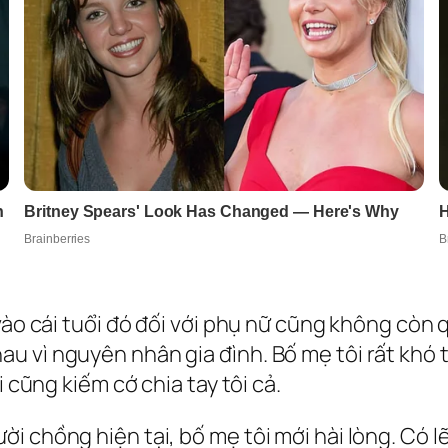
vào cái tuổi đó đối với phụ nữ cũng không còn 
 vì nguyên nhân gia đình. Bố mẹ tôi rất khó tí
i cũng kiếm cớ chia tay tôi cả.
i chồng hiện tại, bố mẹ tôi mới hài lòng. Có l