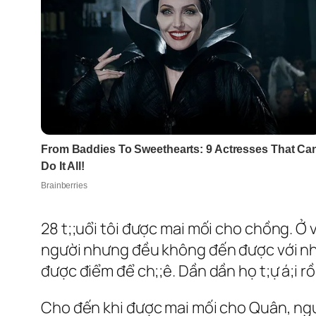
28 t;;uổi tôi được mai mối cho chồng. Ở 
người nhưng đều không đến được với nhau
được điểm để ch;;ê. Dần dần họ t;ự á;i rồ
Cho đến khi được mai mối cho Quân, ngườ