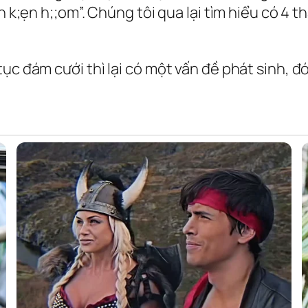
n k;ẹn h;;om”. Chúng tôi qua lại tìm hiểu có 4 t
ục đám cưới thì lại có một vấn đề phát sinh, đó