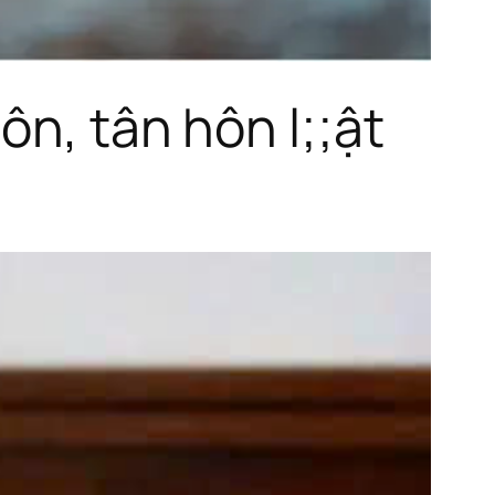
ôn, tân hôn l;;ật