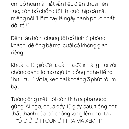
ôm bó hoa mà mắt vẫn liếc điện thoại liên
tục, còn bố chồng tôi thì cười híp cả mắt,
miệng nói “Hôm nay là ngày hạnh phúc nhất
đời tôi!”.
Đêm tân hôn, chúng tôi cố tình ở phòng
khách, để ông bà mới cưới có không gian
riêng.
Khoảng 10 giờ đêm, cả nhà đã im lặng, tôi với
chồng đang lơ mơ ngủ thì bỗng nghe tiếng
“hự… hự…” rất lạ, kéo dài khoảng 3 phút rồi im
bặt.
Tưởng ông mệt, tôi còn tính ra pha nước
gừng. Ai ngờ, chưa đầy 10 giây sau, tiếng hét
thất thanh của bố chồng vang lên chói tai:
— “ỐI GIỜI ƠI!!! CON ƠI!!! RA MÀ XEM!!!”