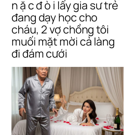
n ặ c đ ò i lấy gia sư trẻ
đang dạy học cho
cháu, 2 vợ chồng tôi
muối mặt mời cả làng
đi đám cưới