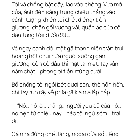
Tôi và chồng bật dậy, lao vào phòng. Vừa mở
cửa, ánh đèn sáng trưng chiếu thẳng vào
cảnh tượng khiến tôi chết điếng: trên
giường, chăn gối vương vãi, quần áo của cô
dâu tung tóe dưới đất…
Và ngay cạnh đó, một gã thanh niên trần trụi,
hoảng hốt chui nửa người xuống gầm
giường, còn cô dâu thì mặt tái mét, tay vẫn
nắm chặt… phong bì tiền mừng cưới!
Bố chồng tôi ngồi bệt dưới sàn, thở hổn hển,
chỉ tay run rẩy về phía gã kia mà lắp bắp:
— “Nó… nó là… thằng… người yêu cũ của nó…
nó hẹn từ chiều nay… bảo tôi ngủ sớm… trời
ơi…”
Cả nhà đứng chết lặng, ngoài cửa sổ tiếng