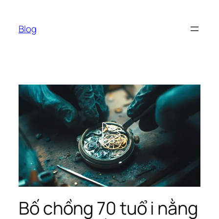
Chuyển
đến
Blog
phần
nội
dung
Bố chồng 70 tuổ i nằng