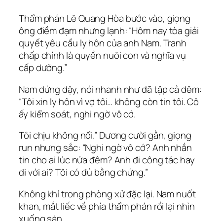
Thẩm phán Lê Quang Hòa bước vào, giọng
ông điềm đạm nhưng lạnh: “Hôm nay tòa giải
quyết yêu cầu ly hôn của anh Nam. Tranh
chấp chính là quyền nuôi con và nghĩa vụ
cấp dưỡng.”
Nam đứng dậy, nói nhanh như đã tập cả đêm:
“Tôi xin ly hôn vì vợ tôi… không còn tin tôi. Cô
ấy kiểm soát, nghi ngờ vô cớ.
Tôi chịu không nổi.” Dương cười gằn, giọng
run nhưng sắc: “Nghi ngờ vô cớ? Anh nhắn
tin cho ai lúc nửa đêm? Anh đi công tác hay
đi với ai? Tôi có đủ bằng chứng.”
Không khí trong phòng xử đặc lại. Nam nuốt
khan, mắt liếc về phía thẩm phán rồi lại nhìn
xuống sàn.