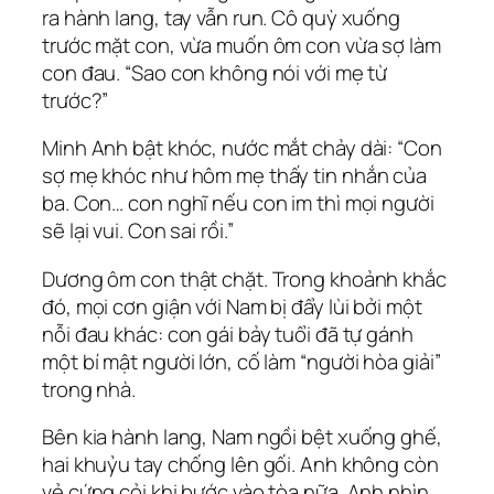
ra hành lang, tay vẫn run. Cô quỳ xuống
trước mặt con, vừa muốn ôm con vừa sợ làm
con đau. “Sao con không nói với mẹ từ
trước?”
Minh Anh bật khóc, nước mắt chảy dài: “Con
sợ mẹ khóc như hôm mẹ thấy tin nhắn của
ba. Con… con nghĩ nếu con im thì mọi người
sẽ lại vui. Con sai rồi.”
Dương ôm con thật chặt. Trong khoảnh khắc
đó, mọi cơn giận với Nam bị đẩy lùi bởi một
nỗi đau khác: con gái bảy tuổi đã tự gánh
một bí mật người lớn, cố làm “người hòa giải”
trong nhà.
Bên kia hành lang, Nam ngồi bệt xuống ghế,
hai khuỷu tay chống lên gối. Anh không còn
vẻ cứng cỏi khi bước vào tòa nữa. Anh nhìn