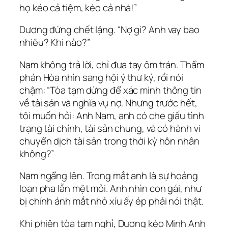
họ kéo cả tiệm, kéo cả nhà!”
Dương đứng chết lặng. “Nợ gì? Anh vay bao
nhiêu? Khi nào?”
Nam không trả lời, chỉ đưa tay ôm trán. Thẩm
phán Hòa nhìn sang hội ý thư ký, rồi nói
chậm: “Tòa tạm dừng để xác minh thông tin
về tài sản và nghĩa vụ nợ. Nhưng trước hết,
tôi muốn hỏi: Anh Nam, anh có che giấu tình
trạng tài chính, tài sản chung, và có hành vi
chuyển dịch tài sản trong thời kỳ hôn nhân
không?”
Nam ngẩng lên. Trong mắt anh là sự hoảng
loạn pha lẫn mệt mỏi. Anh nhìn con gái, như
bị chính ánh mắt nhỏ xíu ấy ép phải nói thật.
Khi phiên tòa tạm nghỉ, Dương kéo Minh Anh