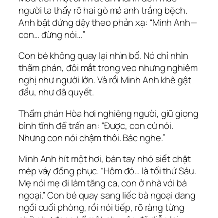
người ta thấy rõ hai gò má anh trắng bệch.
Anh bật đứng dậy theo phản xạ: “Minh Anh—
con… đừng nói…”
Con bé không quay lại nhìn bố. Nó chỉ nhìn
thẩm phán, đôi mắt trong veo nhưng nghiêm
nghị như người lớn. Và rồi Minh Anh khẽ gật
đầu, như đã quyết.
Thẩm phán Hòa hơi nghiêng người, giữ giọng
bình tĩnh để trấn an: “Được, con cứ nói.
Nhưng con nói chậm thôi. Bác nghe.”
Minh Anh hít một hơi, bàn tay nhỏ siết chặt
mép váy đồng phục. “Hôm đó… là tối thứ Sáu.
Mẹ nói mẹ đi làm tăng ca, con ở nhà với bà
ngoại.” Con bé quay sang liếc bà ngoại đang
ngồi cuối phòng, rồi nói tiếp, rõ ràng từng