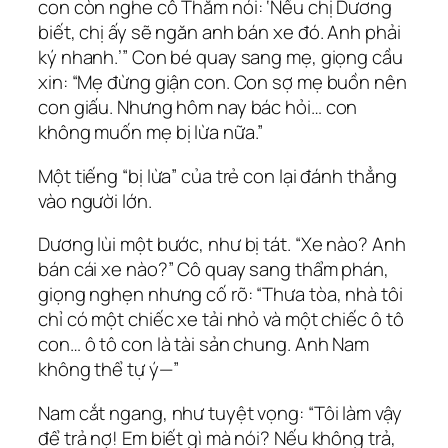
con còn nghe cô Thắm nói: ‘Nếu chị Dương
biết, chị ấy sẽ ngăn anh bán xe đó. Anh phải
ký nhanh.’” Con bé quay sang mẹ, giọng cầu
xin: “Mẹ đừng giận con. Con sợ mẹ buồn nên
con giấu. Nhưng hôm nay bác hỏi… con
không muốn mẹ bị lừa nữa.”
Một tiếng “bị lừa” của trẻ con lại đánh thẳng
vào người lớn.
Dương lùi một bước, như bị tát. “Xe nào? Anh
bán cái xe nào?” Cô quay sang thẩm phán,
giọng nghẹn nhưng cố rõ: “Thưa tòa, nhà tôi
chỉ có một chiếc xe tải nhỏ và một chiếc ô tô
con… ô tô con là tài sản chung. Anh Nam
không thể tự ý—”
Nam cắt ngang, như tuyệt vọng: “Tôi làm vậy
để trả nợ! Em biết gì mà nói? Nếu không trả,