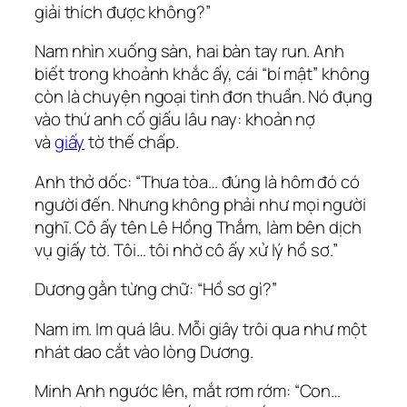
giải thích được không?”
Nam nhìn xuống sàn, hai bàn tay run. Anh
biết trong khoảnh khắc ấy, cái “bí mật” không
còn là chuyện ngoại tình đơn thuần. Nó đụng
vào thứ anh cố giấu lâu nay: khoản nợ
và
giấy
tờ thế chấp.
Anh thở dốc: “Thưa tòa… đúng là hôm đó có
người đến. Nhưng không phải như mọi người
nghĩ. Cô ấy tên Lê Hồng Thắm, làm bên dịch
vụ giấy tờ. Tôi… tôi nhờ cô ấy xử lý hồ sơ.”
Dương gằn từng chữ: “Hồ sơ gì?”
Nam im. Im quá lâu. Mỗi giây trôi qua như một
nhát dao cắt vào lòng Dương.
Minh Anh ngước lên, mắt rơm rớm: “Con…