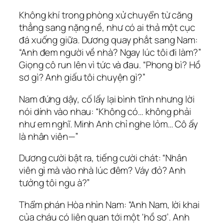
Không khí trong phòng xử chuyển từ căng
thẳng sang nặng nề, như có ai thả một cục
đá xuống giữa. Dương quay phắt sang Nam:
“Anh đem người về nhà? Ngay lúc tôi đi làm?”
Giọng cô run lên vì tức và đau. “Phong bì? Hồ
sơ gì? Anh giấu tôi chuyện gì?”
Nam đứng dậy, cố lấy lại bình tĩnh nhưng lời
nói dính vào nhau: “Không có… không phải
như em nghĩ. Minh Anh chỉ nghe lỏm… Cô ấy
là nhân viên—”
Dương cười bật ra, tiếng cười chát: “Nhân
viên gì mà vào nhà lúc đêm? Váy đỏ? Anh
tưởng tôi ngu à?”
Thẩm phán Hòa nhìn Nam: “Anh Nam, lời khai
của cháu có liên quan tới một ‘hồ sơ’. Anh