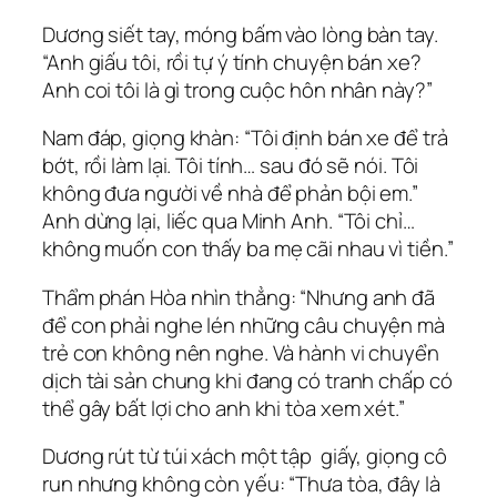
Dương siết tay, móng bấm vào lòng bàn tay.
“Anh giấu tôi, rồi tự ý tính chuyện bán xe?
Anh coi tôi là gì trong cuộc hôn nhân này?”
Nam đáp, giọng khàn: “Tôi định bán xe để trả
bớt, rồi làm lại. Tôi tính… sau đó sẽ nói. Tôi
không đưa người về nhà để phản bội em.”
Anh dừng lại, liếc qua Minh Anh. “Tôi chỉ…
không muốn con thấy ba mẹ cãi nhau vì tiền.”
Thẩm phán Hòa nhìn thẳng: “Nhưng anh đã
để con phải nghe lén những câu chuyện mà
trẻ con không nên nghe. Và hành vi chuyển
dịch tài sản chung khi đang có tranh chấp có
thể gây bất lợi cho anh khi tòa xem xét.”
Dương rút từ túi xách một tập giấy, giọng cô
run nhưng không còn yếu: “Thưa tòa, đây là