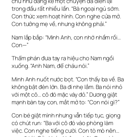
chữ như đang kể một chuyện đã diễn lại
trong đầu rất nhiều lần. “Bà ngoại ngủ sớm.
Con thức xem hoạt hình. Con nghe cửa mở.
Con tưởng mẹ về, nhưng không phải.”
Nam lắp bắp: “Minh Anh, con nhớ nhầm rồi…
Con—”
Thẩm phán đưa tay ra hiệu cho Nam ngồi
xuống. “Anh Nam, để cháu nói.”
Minh Anh nuốt nước bọt. “Con thấy ba về. Ba
không bật đèn lớn. Ba đi nhẹ lắm. Ba nói nhỏ
với một cô… cô đó mặc váy đỏ.” Dương giật
mạnh bàn tay con, mắt mở to: “Con nói gì?”
Con bé giật mình nhưng vẫn tiếp tục, giọng
có chút run: “Ba với cô đó vào phòng làm
việc. Con nghe tiếng cười. Con tò mò nên…