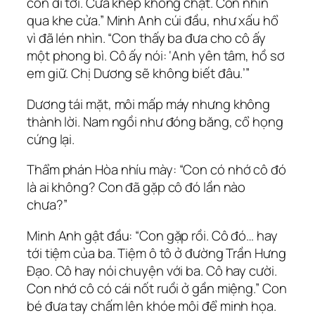
con đi tới. Cửa khép không chặt. Con nhìn
qua khe cửa.” Minh Anh cúi đầu, như xấu hổ
vì đã lén nhìn. “Con thấy ba đưa cho cô ấy
một phong bì. Cô ấy nói: ‘Anh yên tâm, hồ sơ
em giữ. Chị Dương sẽ không biết đâu.’”
Dương tái mặt, môi mấp máy nhưng không
thành lời. Nam ngồi như đóng băng, cổ họng
cứng lại.
Thẩm phán Hòa nhíu mày: “Con có nhớ cô đó
là ai không? Con đã gặp cô đó lần nào
chưa?”
Minh Anh gật đầu: “Con gặp rồi. Cô đó… hay
tới tiệm của ba. Tiệm ô tô ở đường Trần Hưng
Đạo. Cô hay nói chuyện với ba. Cô hay cười.
Con nhớ cô có cái nốt ruồi ở gần miệng.” Con
bé đưa tay chấm lên khóe môi để minh họa.