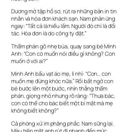
Dương mở tập hồ sơ, rút ra những bản in tin
nhắn và hóa đơn khách sạn. Nam phản ứng
ngay: “Tất cả là hiểu lầm. Người đó chỉ là đối
tác. Hóa đơn là do công ty đặt.”
Thẩm phán gõ nhẹ búa, quay sang bé Minh
Anh: “Con có muốn nói điều gì không? Con
muốn ở với ai?”
Minh Anh bấu vạt áo mẹ, lí nhí: “Con… con
muốn mẹ đừng khóc nữa.” Rồi bất ngờ con
bé bước lên một bước, nhìn thẳng thẩm
phán, giọng nhỏ nhưng rõ ràng: “Thưa bác,
con có thể cho bác biết một bí mật mà mẹ
không biết không?”
Cả phòng xử im phăng phắc. Nam sững lại.
Màu trên mặt anh rút đi nhanh đến mức