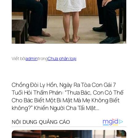
Viết bởi
admin
trong
Chưa phân loại
Chồng Đòi Ly Hồn, Ngày Ra Tòa Con Gái 7
Tuổi Hỏi Thẩm Phán: “Thưa Bác, Con Có Thể
Cho Bác Biết Một Bi Mật Mà Mẹ Không Biết
không?” Khiến Người Cha Tấi Mặt…