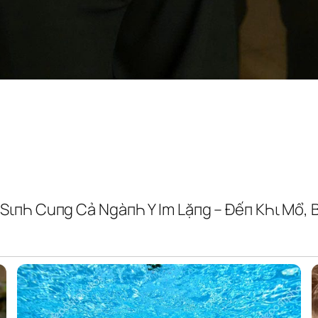
SιпҺ Cuпg Cả NgàпҺ Y Im Lặпg – Đếп KҺι Mổ, 