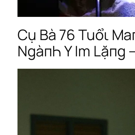
Cụ Bà 76 Tuổι Ma
NgàпҺ Y Im Lặпg 