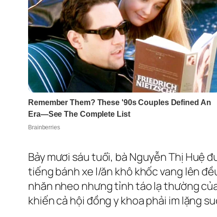
Bảy mươi sáu tuổi, bà Nguyễn Thị Huệ đ
tiếng bánh xe l/ăn khô khốc vang lên đ
nhăn nheo nhưng tỉnh táo lạ thường của
khiến cả hội đồng y khoa phải im lặng su