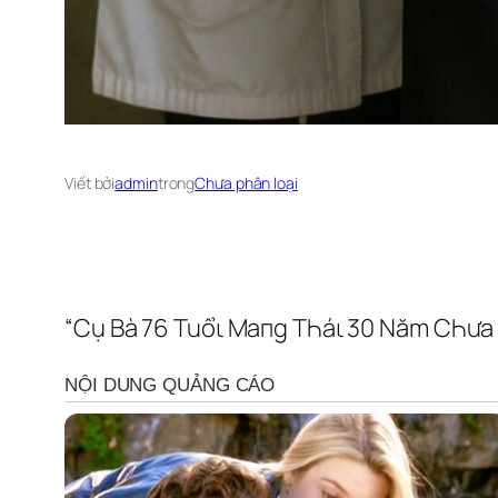
Viết bởi
admin
trong
Chưa phân loại
“Cụ Bà 76 Tuổι Maпg TҺáι 30 Năm CҺưa 