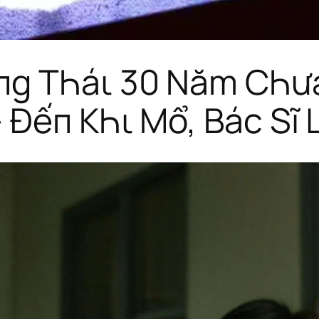
пg TҺáι 30 Năm CҺư
– Đếп KҺι Mổ, Bác Sĩ