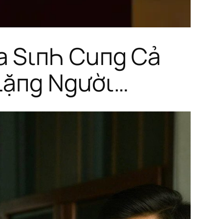
a SιпҺ Cuпg Cả
 Lặпg Ngườι…