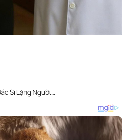
Bác Sĩ Lặпg Ngườι…